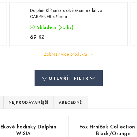
Delphin Klíčenka s otvírákem na láhve
CARPENER stříbrná
Skladem
(>5 ks)
69 Kč
Zobrazit více produktů
OTEVŘÍT FILTR
NEJPRODÁVANĚJŠÍ
ABECEDNĚ
ičkové hodinky Delphin
Fox Hrníček Collection
WISIA
Black/Orange