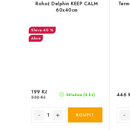
Rohož Delphin KEEP CALM
Term
60x40cm
40 %
Akce
199 Kč
446 
(4 ks)
Skladem
332 Kč