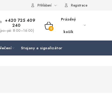
Přihlášení
Registrace
Prázdný
+420 725 409
240
NÁKUPNÍ
(po–pá: 8:00–16:00)
košík
KOŠÍK
lečení
Stojany a signalizátory
Péče o rybu
Lov