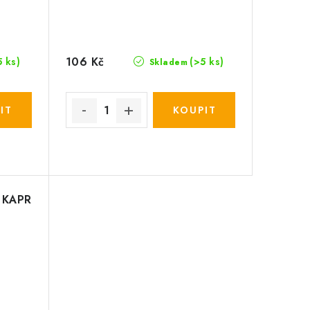
106 Kč
5 ks)
(>5 ks)
Skladem
! KAPR