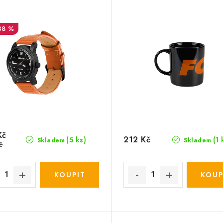
38 %
Kč
212 Kč
(5 ks)
(1 
Skladem
Skladem
č