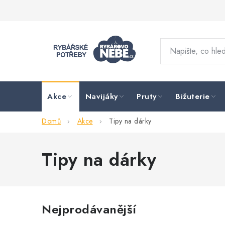
Přejít
na
obsah
Akce
Navijáky
Pruty
Bižuterie
Domů
Akce
Tipy na dárky
Tipy na dárky
Nejprodávanější