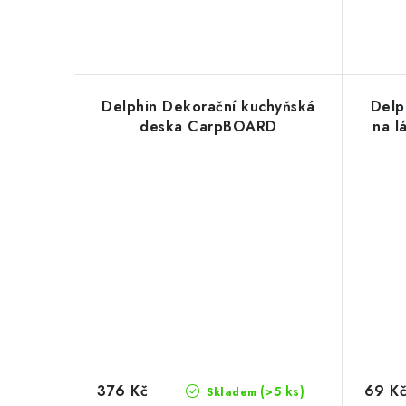
Delphin Dekorační kuchyňská
Delp
deska CarpBOARD
na l
376 Kč
69 K
(>5 ks)
Skladem