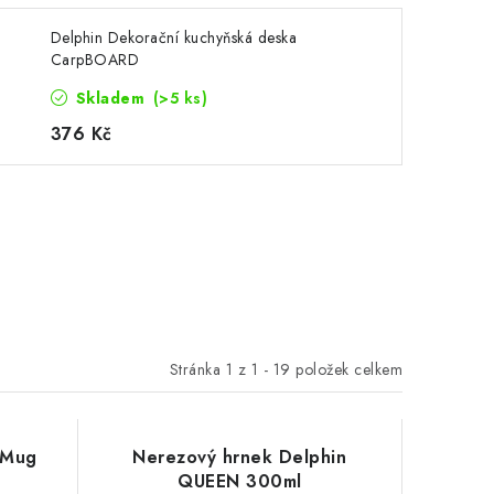
Delphin Dekorační kuchyňská deska
CarpBOARD
Skladem
(>5 ks)
376 Kč
Stránka
1
z
1
-
19
položek celkem
 Mug
Nerezový hrnek Delphin
QUEEN 300ml