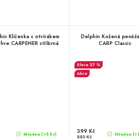
hin Klíčenka s otvírákem
Delphin Kožená peněž
áhve CARPENER stříbrná
CARP Classic
27 %
Akce
399 Kč
č
(>5 ks)
(>
Skladem
Skladem
553 Kč