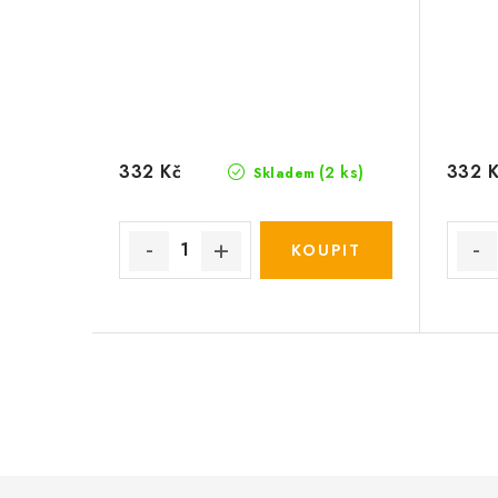
332 Kč
332 
(2 ks)
Skladem
O
v
l