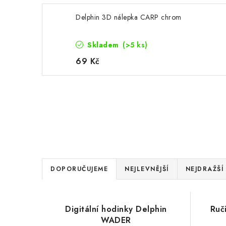
Delphin 3D nálepka CARP chrom
Skladem
(>5 ks)
69 Kč
Ř
DOPORUČUJEME
NEJLEVNĚJŠÍ
NEJDRAŽŠÍ
a
V
z
Digitální hodinky Delphin
Ruč
ý
e
WADER