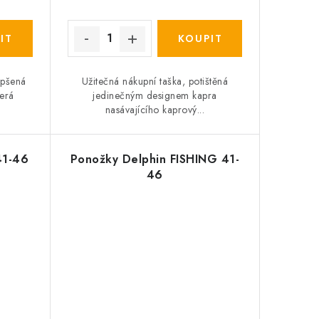
epšená
Užitečná nákupní taška, potištěná
terá
jedinečným designem kapra
nasávajícího kaprový...
41-46
Ponožky Delphin FISHING 41-
46