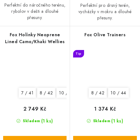
Perfektní do náročného terénu,
Perfektní pro drsný terén,
rybolov v dešti a dlouhé
vycházky v mokru a dlouhé
přesuny.
přesuny.
Fox Holínky Neoprene
Fox Olive Trainers
Lined Camo/Khaki Wellies
Tip
7 / 41
8 / 42
10 / 44
12 / 46
8 / 42
10 / 44
2 749 Kč
1 374 Kč
(1 ks)
(1 ks)
Skladem
Skladem