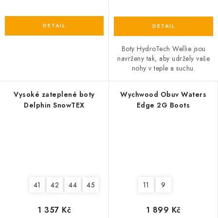
Boty HydroTech Wellie jsou
navrženy tak, aby udržely vaše
nohy v teple a suchu.
Vysoké zateplené boty
Wychwood Obuv Waters
Delphin SnowTEX
Edge 2G Boots
41
42
44
45
11
9
1 357 Kč
1 899 Kč