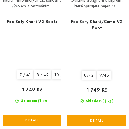
našich mnohaletých zkušeností s
OutLINE designem s kaprem,
vývojem a testováním...
které využijete nejen na...
Fox Boty Khaki V2 Boots
Fox Boty Khaki/Camo V2
Boot
7 / 41
8 / 42
10 / 44
12 / 46
8/42
9/43
1 749 Kč
1 749 Kč
(1 ks)
(1 ks)
Skladem
Skladem