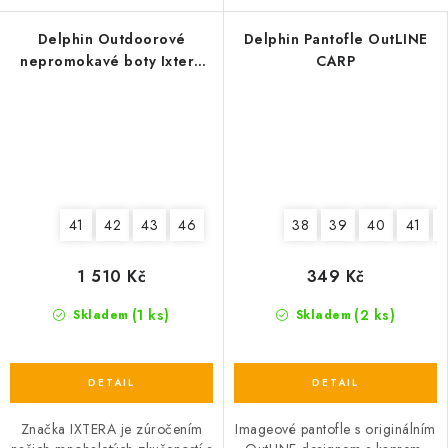
Delphin Outdoorové
Delphin Pantofle OutLINE
nepromokavé boty Ixtera
CARP
RIVEZ
41
42
43
46
38
39
40
41
1 510 Kč
349 Kč
(1 ks)
(2 ks)
Skladem
Skladem
Značka IXTERA je zúročením
Imageové pantofle s originálním