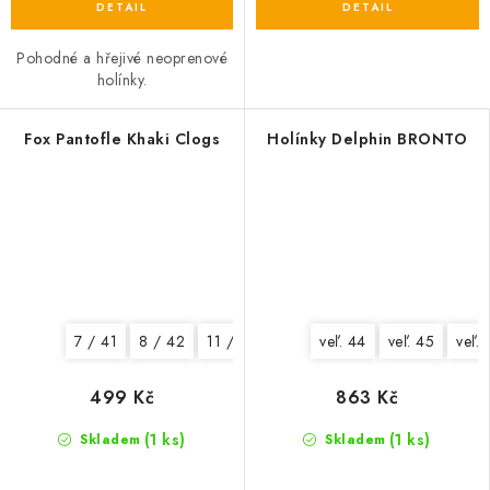
Pohodné a hřejivé neoprenové
holínky.
Fox Pantofle Khaki Clogs
Holínky Delphin BRONTO
7 / 41
8 / 42
11 / 45
12 / 46
veľ. 44
veľ. 45
veľ.
499 Kč
863 Kč
(1 ks)
(1 ks)
Skladem
Skladem