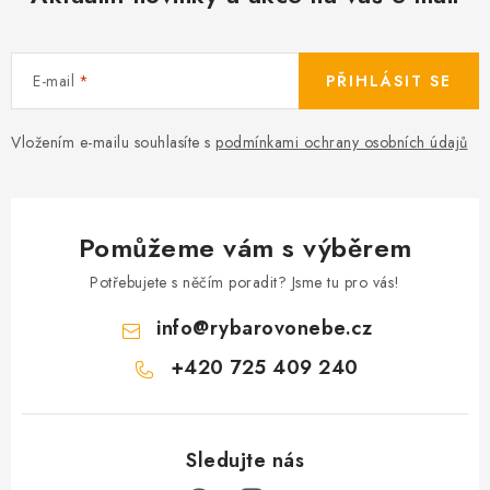
í
p
r
E-mail
PŘIHLÁSIT SE
v
k
Vložením e-mailu souhlasíte s
podmínkami ochrany osobních údajů
y
v
ý
p
Pomůžeme vám s výběrem
i
Potřebujete s něčím poradit? Jsme tu pro vás!
s
u
info
@
rybarovonebe.cz
+420 725 409 240