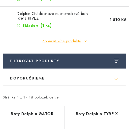
Camping
Delphin Outdoorové nepromokavé boty
Ixtera RIVEZ
Oblečení
1 510 Kč
(1 ks)
Skladem
Stojany a signalizátory
Zobrazit více produktů
Péče o rybu
FILTROVAT PRODUKTY
Ř
Lov s lodí
V
DOPORUČUJEME
a
ý
z
p
e
Stránka
1
z
1
-
18
položek celkem
i
n
s
í
Boty Delphin GATOR
Boty Delphin TYRE X
p
p
r