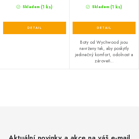
(1 ks)
(1 ks)
Skladem
Skladem
Boty od Wychwood jsou
navrženy tak, aby poskytly
jedinečný komfort, odolnost a
zároveň...
O
v
l
á
d
a
c
Aktuální novinky a akce na váš e-mail