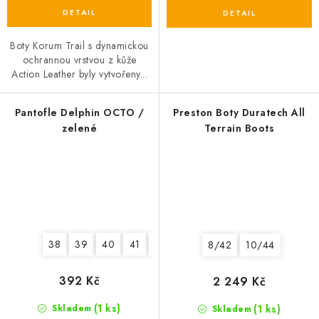
Boty Korum Trail s dynamickou
ochrannou vrstvou z kůže
Action Leather byly vytvořeny...
Pantofle Delphin OCTO /
Preston Boty Duratech All
zelené
Terrain Boots
38
39
40
41
42
43
45
8/42
10/44
392 Kč
2 249 Kč
(1 ks)
(1 ks)
Skladem
Skladem