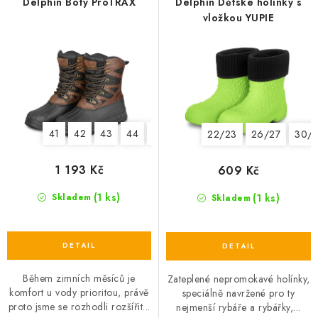
Delphin Boty ProTRAX
Delphin Dětské holínky s
vložkou YUPIE
41
42
43
44
45
46
47
22/23
26/27
30/3
1 193 Kč
609 Kč
(1 ks)
(1 ks)
Skladem
Skladem
Během zimních měsíců je
Zateplené nepromokavé holínky,
komfort u vody prioritou, právě
speciálně navržené pro ty
proto jsme se rozhodli rozšířit...
nejmenší rybáře a rybářky,...