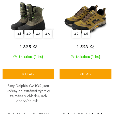
r
o
o
d
d
u
u
k
k
t
41
42
43
46
47
42
45
t
ů
ů
1 325 Kč
1 523 Kč
(1 ks)
(1 ks)
Skladem
Skladem
Boty Delphin GATOR jsou
určeny na extrémní výpravy
zejména v chladnějších
obdobích roku.