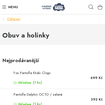
Přejít
Hleda
na
obsah
Oblečení
Akce
Obuv a holínky
Navijáky
Pruty
Nejprodávanější
Bižuterie
Fox Pantofle Khaki Clogs
499 Kč
Nástrahy a krmení
(1 ks)
Skladem
Tašky a obaly
Pantofle Delphin OCTO / zelené
392 Kč
(1 ks)
Skladem