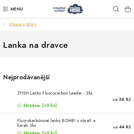
Přejít
Hleda
na
obsah
Vlasce a šňůry
Akce
Lanka na dravce
Navijáky
Pruty
Nejprodávanější
Bižuterie
ZFISH Lanko Fluorocarbon Leader - 2ks
36 Kč
Nástrahy a krmení
od
(>5 ks)
Skladem
Tašky a obaly
Fluorokarbónové lanko BOMB! s obratl. a
karab. 2ks
44 Kč
od
(>5 ks)
Skladem