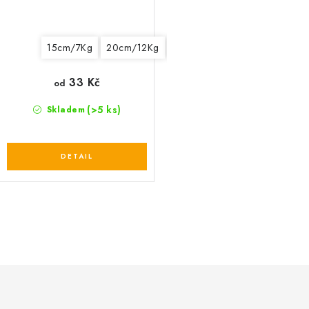
15cm/7Kg
20cm/12Kg
25cm/15Kg
33 Kč
od
(>5 ks)
Skladem
O
v
l
á
d