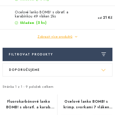
Camping
Ocelové lanko BOMB! s obratl. a
karabínkou 49 vláken 2ks
Oblečení
21 Kč
od
(5 ks)
Skladem
Stojany a signalizátory
Zobrazit více produktů
Péče o rybu
FILTROVAT PRODUKTY
Ř
Lov s lodí
V
DOPORUČUJEME
a
ý
z
p
e
Stránka
1
z
1
-
9
položek celkem
i
n
s
í
Fluorokarbónové lanko
Ocelové lanko BOMB! s
p
BOMB! s obratl. a karab.
krimp. svorkami 7 vláken
p
r
2ks
10m