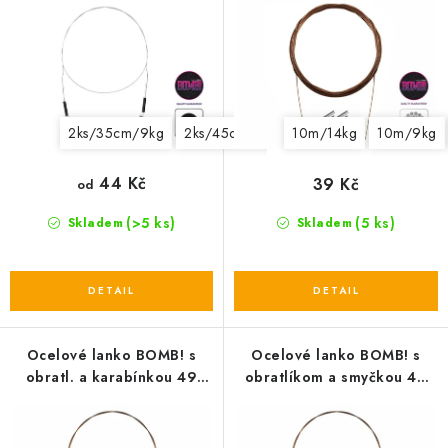
r
o
o
d
d
u
u
k
k
t
2ks/35cm/9kg
2ks/45cm/18kg
2ks/15cm/5kg
10m/14kg
10m/9kg
t
ů
ů
44 Kč
39 Kč
od
(>5 ks)
(5 ks)
Skladem
Skladem
Ocelové lanko BOMB! s
Ocelové lanko BOMB! s
obratl. a karabínkou 49
obratlíkom a smyčkou 49
vláken 2ks
vláken 2ks