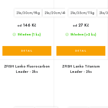
2ks/30cm/9kg
2ks/20cm/4kg
2ks/35cm/11kg
2ks/20cm/7kg
2ks/
2ks/
146 Kč
27 Kč
od
od
(1 ks)
(>5 ks)
Skladem
Skladem
ZFISH Lanko Fluorocarbon
ZFISH Lanko Titanium
Leader - 2ks
Leader - 2ks