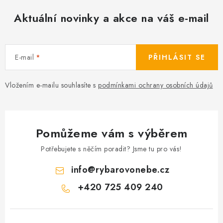
a
c
Aktuální novinky a akce na váš e-mail
í
p
r
E-mail
PŘIHLÁSIT SE
v
k
Vložením e-mailu souhlasíte s
podmínkami ochrany osobních údajů
y
v
ý
p
Pomůžeme vám s výběrem
i
Potřebujete s něčím poradit? Jsme tu pro vás!
s
u
info
@
rybarovonebe.cz
+420 725 409 240