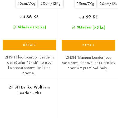
15cm/7Kg
20cm/12Kg
25cm/15Kg
15cm/7Kg
20cm/12K
36 Kč
69 Kč
od
od
(>5 ks)
(>5 ks)
Skladem
Skladem
ZFISH Fluorocarbon Leader s
ZFISH Titanium Leader jsou
označením "3Fish", to jsou
naše nová titanová lanka pro lov
fluorocarbonová lanka na
dravců z prémiové řady...
dravce...
ZFISH Lanko Wolfram
Leader - 2ks