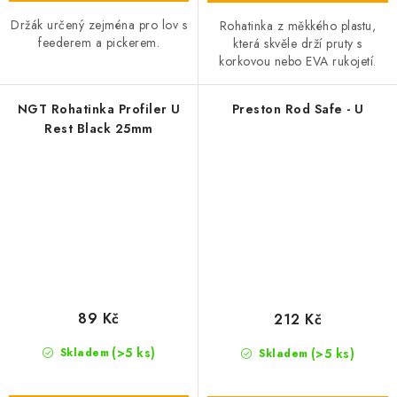
Držák určený zejména pro lov s
Rohatinka z měkkého plastu,
feederem a pickerem.
která skvěle drží pruty s
korkovou nebo EVA rukojetí.
NGT Rohatinka Profiler U
Preston Rod Safe - U
Rest Black 25mm
89 Kč
212 Kč
(>5 ks)
(>5 ks)
Skladem
Skladem