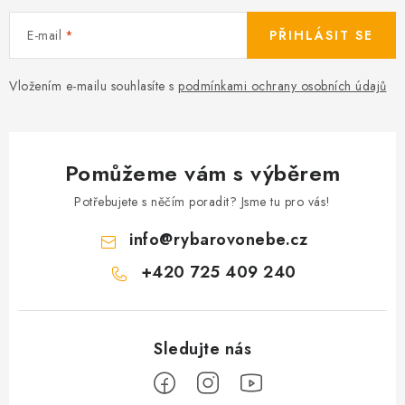
v
ý
E-mail
PŘIHLÁSIT SE
p
i
Vložením e-mailu souhlasíte s
podmínkami ochrany osobních údajů
s
u
Pomůžeme vám s výběrem
Potřebujete s něčím poradit? Jsme tu pro vás!
info
@
rybarovonebe.cz
+420 725 409 240