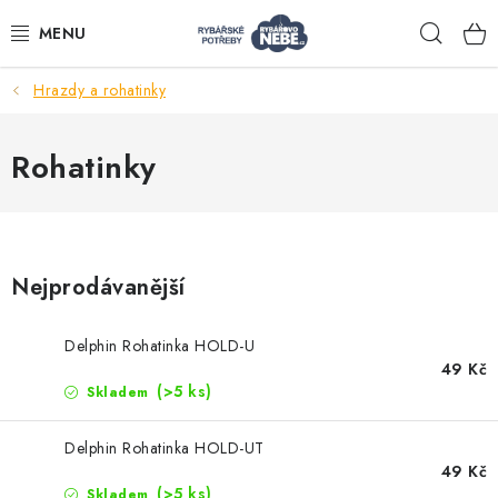
Přejít
Hleda
na
obsah
Hrazdy a rohatinky
Akce
Rohatinky
Navijáky
Pruty
Nejprodávanější
Bižuterie
Delphin Rohatinka HOLD-U
49 Kč
Nástrahy a krmení
(>5 ks)
Skladem
Tašky a obaly
Delphin Rohatinka HOLD-UT
49 Kč
(>5 ks)
Skladem