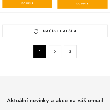
O
NAČÍST DALŠÍ 3
v
l
á
S
d
1
2
t
a
r
c
á
n
í
k
p
o
r
v
v
á
k
Aktuální novinky a akce na váš e-mail
n
y
í