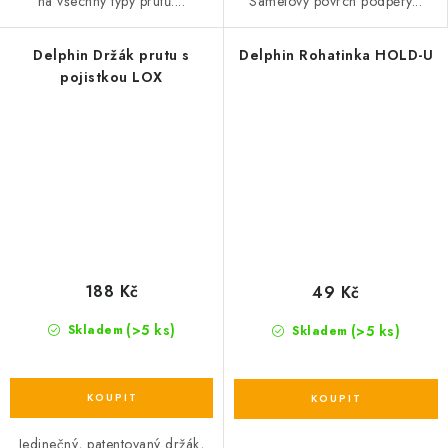
na všechny typy prutů....
Sametový povrch podpěry...
Delphin Držák prutu s
Delphin Rohatinka HOLD-U
pojistkou LOX
188 Kč
49 Kč
(>5 ks)
(>5 ks)
Skladem
Skladem
Jedinečný, patentovaný držák,