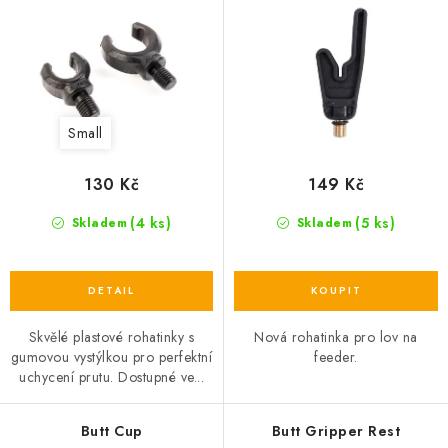
r
o
o
d
d
u
u
k
k
t
Small
t
ů
ů
130 Kč
149 Kč
(4 ks)
(5 ks)
Skladem
Skladem
Skvělé plastové rohatinky s
Nová rohatinka pro lov na
gumovou vystýlkou pro perfektní
feeder.
uchycení prutu. Dostupné ve...
Butt Cup
Butt Gripper Rest