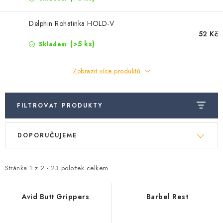
Camping
Delphin Rohatinka HOLD-V
Oblečení
52 Kč
(>5 ks)
Skladem
Stojany a signalizátory
Zobrazit více produktů
Péče o rybu
FILTROVAT PRODUKTY
Ř
Lov s lodí
V
DOPORUČUJEME
a
ý
z
p
e
Stránka
1
z
2
-
23
položek celkem
i
n
s
í
Avid Butt Grippers
Barbel Rest
p
p
r