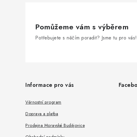
k
y
Pomůžeme vám s výběrem
v
ý
Potřebujete s něčím poradit? Jsme tu pro vás!
p
i
Z
s
á
u
Informace pro vás
Faceb
p
a
Věrnostní program
t
Doprava a platba
í
Prodejna Moravské Budějovice
Obchodní podmínky