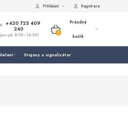
Přihlášení
Registrace
Prázdný
+420 725 409
240
NÁKUPNÍ
(po–pá: 8:00–16:00)
košík
KOŠÍK
lečení
Stojany a signalizátory
Péče o rybu
Lov