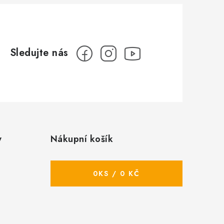
y
Nákupní košík
0
KS /
0 KČ