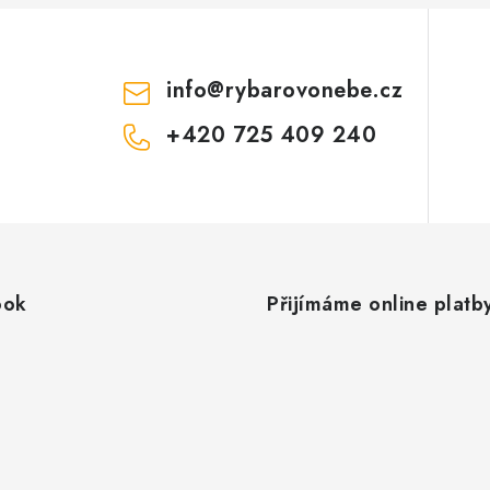
info
@
rybarovonebe.cz
+420 725 409 240
ook
Přijímáme online platb