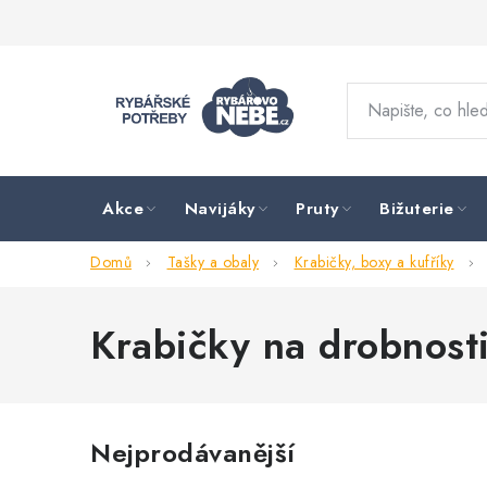
Přejít
na
obsah
Akce
Navijáky
Pruty
Bižuterie
Domů
Tašky a obaly
Krabičky, boxy a kufříky
Krabičky na drobnost
Nejprodávanější