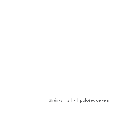
Stránka
1
z
1
-
1
položek celkem