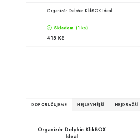
Organizér Delphin KlikBOX Ideal
Skladem
(1 ks)
415 Kč
Ř
DOPORUČUJEME
NEJLEVNĚJŠÍ
NEJDRAŽŠÍ
a
V
z
Organizér Delphin KlikBOX
ý
e
Ideal