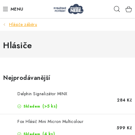
Přejít
Hleda
na
obsah
Hlásiče záběru
Akce
Hlásiče
Navijáky
Pruty
Nejprodávanější
Bižuterie
Delphin Signalizátor MINX
284 Kč
Nástrahy a krmení
(>5 ks)
Skladem
Tašky a obaly
Fox Hlásič Mini Micron Multicolour
599 Kč
(4 ks)
Skladem