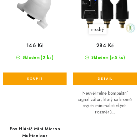
d
d
u
u
k
k
t
modrý
t
ů
ů
146 Kč
284 Kč
(2 ks)
(>5 ks)
Skladem
Skladem
Neuvěřitelně kompaktní
signalizátor, který se kromě
svých minimalistických
rozměrů...
Fox Hlásič Mini Micron
Multicolour