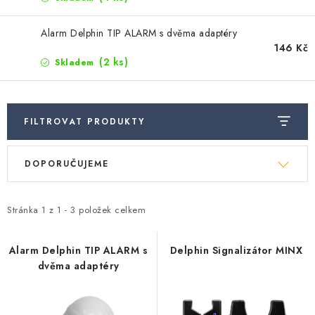
Camping
Alarm Delphin TIP ALARM s dvěma adaptéry
Oblečení
146 Kč
(2 ks)
Skladem
Stojany a signalizátory
FILTROVAT PRODUKTY
Péče o rybu
Ř
V
DOPORUČUJEME
a
ý
Lov s lodí
z
p
e
Stránka
1
z
1
-
3
položek celkem
i
n
s
í
Alarm Delphin TIP ALARM s
Delphin Signalizátor MINX
p
dvěma adaptéry
p
r
r
o
o