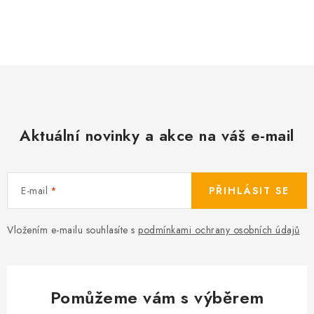
O
v
l
á
d
a
c
Aktuální novinky a akce na váš e-mail
í
p
r
E-mail
PŘIHLÁSIT SE
v
k
Vložením e-mailu souhlasíte s
podmínkami ochrany osobních údajů
y
v
ý
p
Pomůžeme vám s výběrem