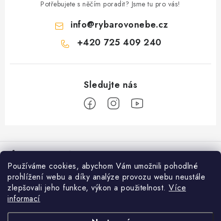
i
Potřebujete s něčím poradit? Jsme tu pro vás!
s
u
info
@
rybarovonebe.cz
+420 725 409 240
Z
á
Informace pro vás
p
Používáme cookies, abychom Vám umožnili pohodlné
a
Věrnostní program
prohlížení webu a díky analýze provozu webu neustále
Facebook
t
zlepšovali jeho funkce, výkon a použitelnost.
Více
Doprava a platba
í
informací
Přijímáme online platby
Prodejna Moravské Budějovice