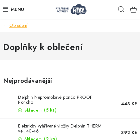
Přejít
Hleda
na
obsah
Oblečení
Akce
Doplňky k oblečení
Navijáky
Pruty
Nejprodávanější
Bižuterie
Delphin Nepromokavé pončo PROOF
Poncho
443 Kč
Nástrahy a krmení
(5 ks)
Skladem
Tašky a obaly
Elektricky vyhřívané vložky Delphin THERM
vel. 40-46
392 Kč
(2 ks)
Skladem