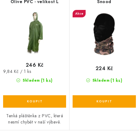
Olive PVC - velikost L
Snood
Akce
246 Kč
224 Kč
Měrná
9,84 Kč / 1 ks
cena:
(1 ks)
(1 ks)
Skladem
Skladem
Tenká pláštěnka z PVC, která
nesmí chybět v naší výbavě.