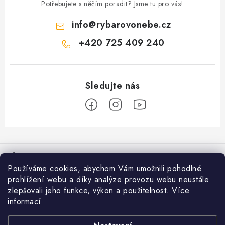
i
Potřebujete s něčím poradit? Jsme tu pro vás!
s
u
info
@
rybarovonebe.cz
+420 725 409 240
Z
á
Informace pro vás
p
Používáme cookies, abychom Vám umožnili pohodlné
a
Věrnostní program
prohlížení webu a díky analýze provozu webu neustále
Facebook
t
zlepšovali jeho funkce, výkon a použitelnost.
Více
Doprava a platba
í
informací
Přijímáme online platby
Prodejna Moravské Budějovice