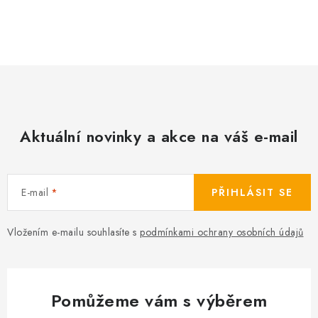
O
v
l
á
d
a
c
Aktuální novinky a akce na váš e-mail
í
p
r
E-mail
PŘIHLÁSIT SE
v
k
Vložením e-mailu souhlasíte s
podmínkami ochrany osobních údajů
y
v
ý
p
Pomůžeme vám s výběrem