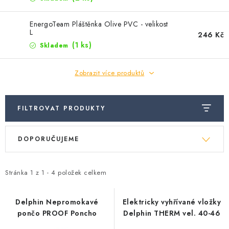
Camping
EnergoTeam Pláštěnka Olive PVC - velikost
L
Oblečení
246 Kč
(1 ks)
Skladem
Stojany a signalizátory
Zobrazit více produktů
Péče o rybu
FILTROVAT PRODUKTY
Ř
Lov s lodí
V
DOPORUČUJEME
a
ý
z
p
e
Stránka
1
z
1
-
4
položek celkem
i
n
s
í
Delphin Nepromokavé
Elektricky vyhřívané vložky
p
pončo PROOF Poncho
Delphin THERM vel. 40-46
p
r