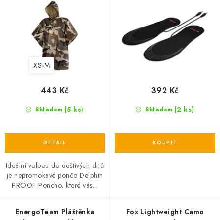
r
o
o
d
d
u
u
k
k
t
XS-M
t
ů
ů
443 Kč
392 Kč
(5 ks)
(2 ks)
Skladem
Skladem
Ideální volbou do deštivých dnů
je nepromokavé pončo Delphin
PROOF Poncho, které vás...
EnergoTeam Pláštěnka
Fox Lightweight Camo