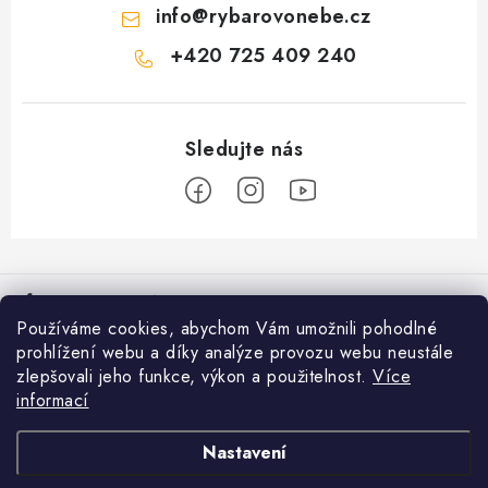
info
@
rybarovonebe.cz
+420 725 409 240
Z
á
Informace pro vás
p
Používáme cookies, abychom Vám umožnili pohodlné
a
Věrnostní program
prohlížení webu a díky analýze provozu webu neustále
Facebook
t
zlepšovali jeho funkce, výkon a použitelnost.
Více
Doprava a platba
í
informací
Přijímáme online platby
Prodejna Moravské Budějovice
Nastavení
Nákupní košík
Obchodní podmínky