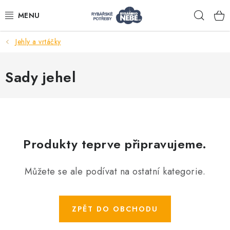
Přejít
Hleda
na
obsah
Jehly a vrtáčky
Akce
Sady jehel
Navijáky
Pruty
Bižuterie
Produkty teprve připravujeme.
Můžete se ale podívat na ostatní kategorie.
Nástrahy a krmení
Tašky a obaly
ZPĚT DO OBCHODU