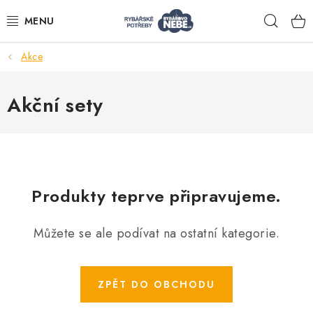
Přejít
Hleda
na
obsah
Akce
Akce
Akční sety
Navijáky
Pruty
Bižuterie
Produkty teprve připravujeme.
Můžete se ale podívat na ostatní kategorie.
Nástrahy a krmení
Tašky a obaly
ZPĚT DO OBCHODU