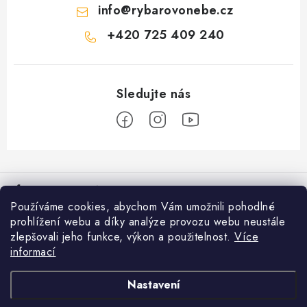
info
@
rybarovonebe.cz
+420 725 409 240
Z
á
Informace pro vás
p
Používáme cookies, abychom Vám umožnili pohodlné
a
Věrnostní program
prohlížení webu a díky analýze provozu webu neustále
Facebook
t
zlepšovali jeho funkce, výkon a použitelnost.
Více
Doprava a platba
í
informací
Přijímáme online platby
Prodejna Moravské Budějovice
Nastavení
Nákupní košík
Obchodní podmínky