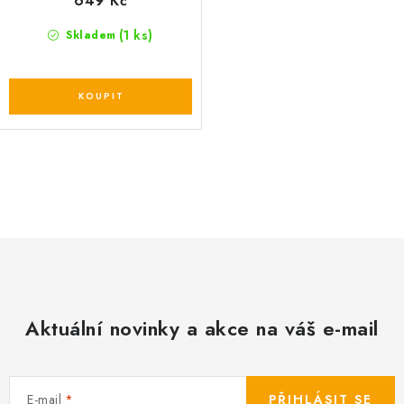
649 Kč
(1 ks)
Skladem
O
v
l
á
d
a
c
Aktuální novinky a akce na váš e-mail
í
p
r
E-mail
PŘIHLÁSIT SE