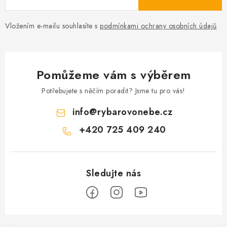
v
k
Vložením e-mailu souhlasíte s
podmínkami ochrany osobních údajů
y
v
ý
p
Pomůžeme vám s výběrem
i
Potřebujete s něčím poradit? Jsme tu pro vás!
s
u
info
@
rybarovonebe.cz
+420 725 409 240
Z