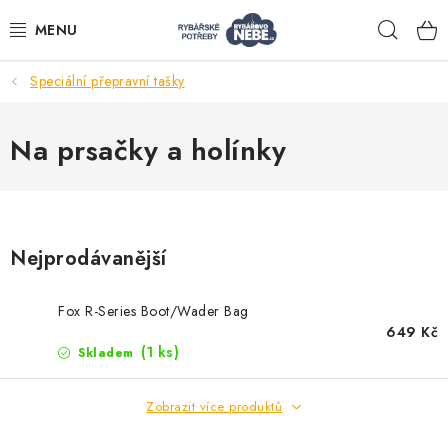
Přejít
Hleda
na
obsah
Speciální přepravní tašky
Akce
Na prsačky a holínky
Navijáky
Pruty
Nejprodávanější
Bižuterie
Fox R-Series Boot/Wader Bag
649 Kč
Nástrahy a krmení
(1 ks)
Skladem
Tašky a obaly
Zobrazit více produktů