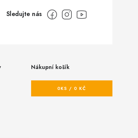
y
Nákupní košík
0
KS /
0 KČ