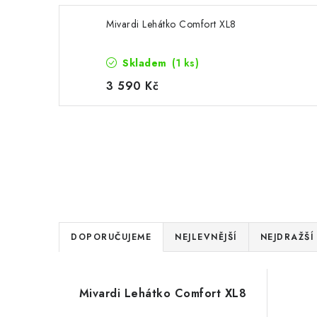
Mivardi Lehátko Comfort XL8
Skladem
(1 ks)
3 590 Kč
Ř
DOPORUČUJEME
NEJLEVNĚJŠÍ
NEJDRAŽŠÍ
a
V
z
Mivardi Lehátko Comfort XL8
ý
e