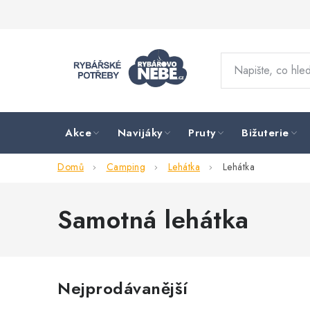
Přejít
na
obsah
Akce
Navijáky
Pruty
Bižuterie
Domů
Camping
Lehátka
Lehátka
Samotná lehátka
Nejprodávanější