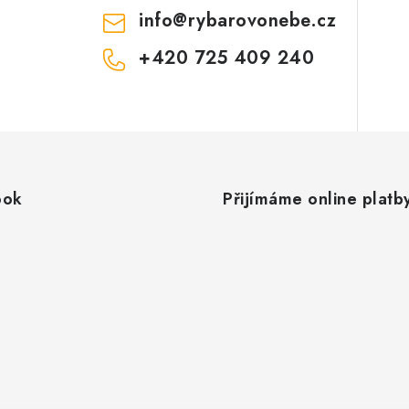
info
@
rybarovonebe.cz
+420 725 409 240
ook
Přijímáme online platb