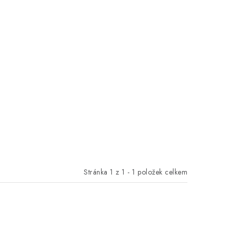
Stránka
1
z
1
-
1
položek celkem