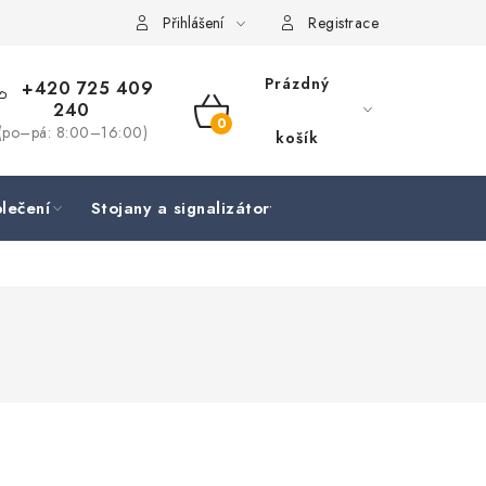
Přihlášení
Registrace
Prázdný
+420 725 409
240
NÁKUPNÍ
(po–pá: 8:00–16:00)
košík
KOŠÍK
lečení
Stojany a signalizátory
Péče o rybu
Lov