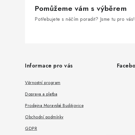
y
Pomůžeme vám s výběrem
v
ý
Potřebujete s něčím poradit? Jsme tu pro vás!
p
i
Z
s
á
u
Informace pro vás
Faceb
p
a
Věrnostní program
t
Doprava a platba
í
Prodejna Moravské Budějovice
Obchodní podmínky
GDPR