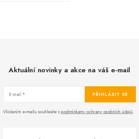
O
v
l
á
d
a
c
Aktuální novinky a akce na váš e-mail
í
p
r
E-mail
PŘIHLÁSIT SE
v
k
Vložením e-mailu souhlasíte s
podmínkami ochrany osobních údajů
y
v
ý