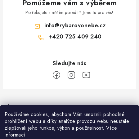
p
Pomůžeme vám s výběrem
i
Potřebujete s něčím poradit? Jsme tu pro vás!
s
u
info
@
rybarovonebe.cz
+420 725 409 240
Z
á
Informace pro vás
p
Používáme cookies, abychom Vám umožnili pohodlné
a
Věrnostní program
prohlížení webu a díky analýze provozu webu neustále
Facebook
t
zlepšovali jeho funkce, výkon a použitelnost.
Více
Doprava a platba
í
informací
Přijímáme online platby