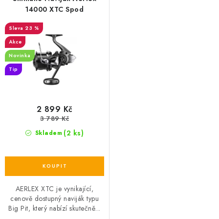
14000 XTC Spod
23 %
Akce
Novinka
Tip
2 899 Kč
3 789 Kč
(2 ks)
Skladem
AERLEX XTC je vynikající,
cenově dostupný naviják typu
Big Pit, který nabízí skutečně...