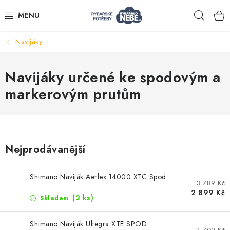
Přejít
Hleda
na
obsah
Navijáky
Akce
Navijáky určené ke spodovým a
Navijáky
markerovým prutům
Pruty
Bižuterie
Nejprodávanější
Nástrahy a krmení
Shimano Naviják Aerlex 14000 XTC Spod
3 789 Kč
2 899 Kč
(2 ks)
Skladem
Tašky a obaly
Shimano Naviják Ultegra XTE SPOD