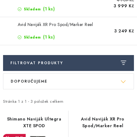
4 709 Kč
Camping
3 999 Kč
(1 ks)
Skladem
Oblečení
Avid Naviják XR Pro Spod/Marker Reel
3 249 Kč
(1 ks)
Skladem
Stojany a signalizátory
Péče o rybu
FILTROVAT PRODUKTY
V
Ř
Lov s lodí
DOPORUČUJEME
ý
a
p
z
i
e
Stránka
1
z
1
-
3
položek celkem
s
n
p
í
Shimano Naviják Ultegra
Avid Naviják XR Pro
XTE SPOD
Spod/Marker Reel
r
p