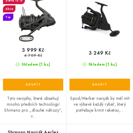
o
r
15 %
d
o
Akce
u
d
Tip
k
u
t
k
ů
t
ů
3 999 Kč
3 249 Kč
4 709 Kč
(1 ks)
(1 ks)
Skladem
Skladem
Tyto navijáky, které obsahují
Spod/Marker naviják by měl mít
mnoho předních technologií
ve výbavě každý rybář, který
Shimano pro „dlouhé náhozy“,
potřebuje krmit raketou,...
v...
Shimano Naviják Aerlex