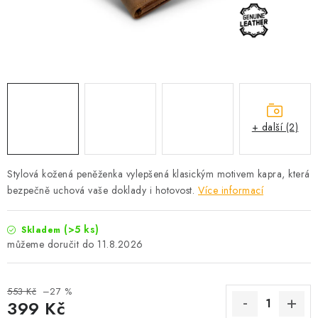
Camping
Oblečení
Stojany a signalizátory
+ další (2)
Péče o rybu
Stylová kožená peněženka vylepšená klasickým motivem kapra, která
Lov s lodí
bezpečně uchová vaše doklady i hotovost.
Více informací
(>5 ks)
Skladem
11.8.2026
553 Kč
–27 %
399 Kč