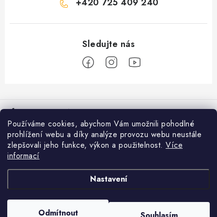
+420 725 409 240
Z
á
Informace pro vás
p
Používáme cookies, abychom Vám umožnili pohodlné
a
Věrnostní program
prohlížení webu a díky analýze provozu webu neustále
Facebook
t
zlepšovali jeho funkce, výkon a použitelnost.
Více
Doprava a platba
í
informací
Přijímáme online platby
Prodejna Moravské Budějovice
Nastavení
Nákupní košík
Obchodní podmínky
GDPR
0
KS /
0 KČ
Odmítnout
Souhlasím
Copyright 2026
Rybářovo nebe
. Všechna práva vyhrazena.