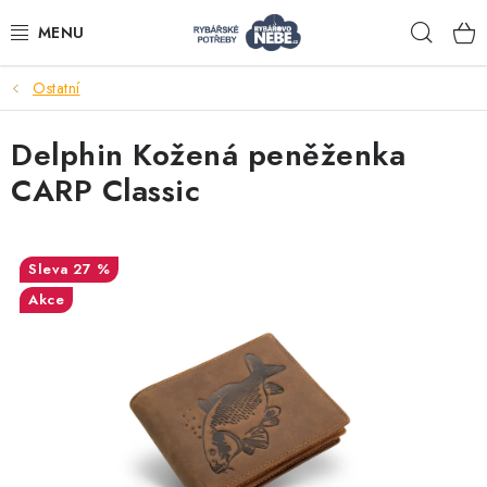
Přejít
Hleda
na
obsah
Ostatní
Akce
Delphin Kožená peněženka
Navijáky
CARP Classic
Pruty
27 %
Bižuterie
Akce
Nástrahy a krmení
Tašky a obaly