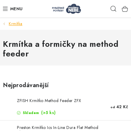
Přejít
Hleda
na
obsah
Krmítka
Akce
Krmítka a formičky na method
Navijáky
feeder
Pruty
Bižuterie
Nejprodávanější
Nástrahy a krmení
ZFISH Krmítko Method Feeder ZFX
42 Kč
od
(>5 ks)
Skladem
Tašky a obaly
Preston Krmítko Ics In-Line Dura Flat Method