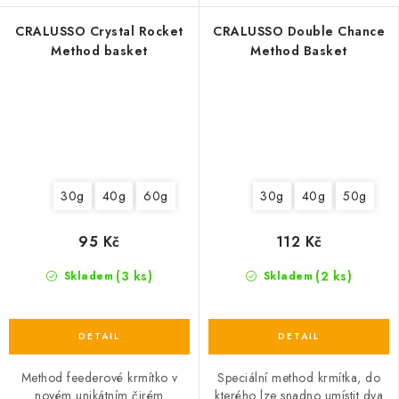
CRALUSSO Crystal Rocket
CRALUSSO Double Chance
Method basket
Method Basket
30g
40g
60g
30g
40g
50g
95 Kč
112 Kč
(3 ks)
(2 ks)
Skladem
Skladem
Method feederové krmítko v
Speciální method krmítka, do
novém unikátním čirém
kterého lze snadno umístit dva