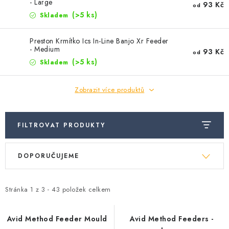
- Large
Camping
93 Kč
od
(>5 ks)
Skladem
Oblečení
Preston Krmítko Ics In-Line Banjo Xr Feeder
- Medium
93 Kč
od
(>5 ks)
Skladem
Stojany a signalizátory
Zobrazit více produktů
Péče o rybu
FILTROVAT PRODUKTY
Lov s lodí
Ř
V
DOPORUČUJEME
a
ý
z
p
e
Stránka
1
z
3
-
43
položek celkem
i
n
s
í
Avid Method Feeder Mould
Avid Method Feeders -
p