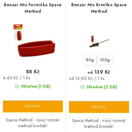
Benzar Mix Formička Space
Benzar Mix Krmítko Space
Method
Method
80g
100g
88 Kč
139 Kč
od
Měrná
4,40 Kč / 1 ks
Měrná
od 13,90 Kč / 1 ks
cena:
cena:
(1 DB)
Skladem
(2 DB)
Skladem
Space Method - nový rozměr
Space Method - nový rozměr
method krmítek!
method krmítek!