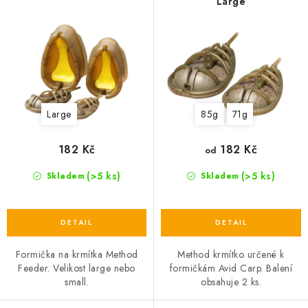
Large
p
r
r
o
o
d
d
u
u
k
k
t
Large
85g
71g
t
ů
ů
182 Kč
182 Kč
od
(>5 ks)
(>5 ks)
Skladem
Skladem
Formička na krmítka Method
Method krmítko určené k
Feeder. Velikost large nebo
formičkám Avid Carp. Balení
small.
obsahuje 2 ks.