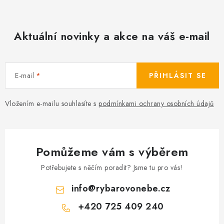
o
r
v
v
á
k
Aktuální novinky a akce na váš e-mail
n
y
í
v
ý
E-mail
PŘIHLÁSIT SE
p
i
Vložením e-mailu souhlasíte s
podmínkami ochrany osobních údajů
s
u
Pomůžeme vám s výběrem
Potřebujete s něčím poradit? Jsme tu pro vás!
info
@
rybarovonebe.cz
+420 725 409 240