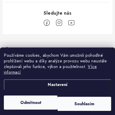
Z
á
Informace pro vás
p
Používáme cookies, abychom Vám umožnili pohodlné
a
Věrnostní program
prohlížení webu a díky analýze provozu webu neustále
Facebook
t
zlepšovali jeho funkce, výkon a použitelnost.
Více
Doprava a platba
í
informací
Přijímáme online platby
Prodejna Moravské Budějovice
Nastavení
Nákupní košík
Obchodní podmínky
GDPR
0
KS /
0 KČ
Odmítnout
Souhlasím
Copyright 2026
Rybářovo nebe
. Všechna práva vyhrazena.
Reklamace
Vytvořil Shoptet