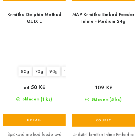
Krmítko Delphin Method
MAP Krmítko Embed Feeder
QUIX L
Inline - Medium 24g
80g
70g
90g
100g
20g
50g
50 Kč
109 Kč
od
(1 ks)
(5 ks)
Skladem
Skladem
Špičkové method feederové
Unikátní krmítko Inline Embed se