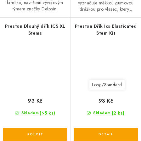
krmítko, navržené vývojovým
vyznačuje měkkou gumovou
týmem značky Delphin.
drážkou pro vlasec, ktery...
Preston Dlouhý dřík ICS XL
Preston Dřík Ics Elasticated
Stems
Stem Kit
Long/Standard
93 Kč
93 Kč
(>5 ks)
(2 ks)
Skladem
Skladem