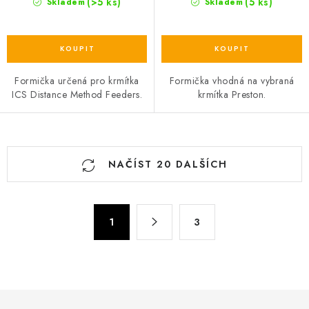
(>5 ks)
(5 ks)
Skladem
Skladem
Formička určená pro krmítka
Formička vhodná na vybraná
ICS Distance Method Feeders.
krmítka Preston.
O
NAČÍST 20 DALŠÍCH
v
l
á
S
d
1
3
t
a
r
c
á
n
í
k
p