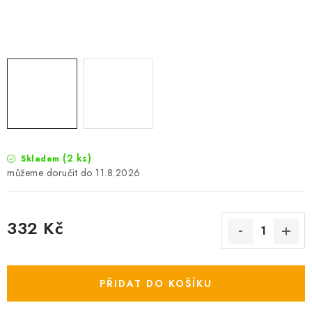
Camping
Oblečení
Stojany a signalizátory
Péče o rybu
(2 ks)
Skladem
11.8.2026
Lov s lodí
332 Kč
Měrná cena:
PŘIDAT DO KOŠÍKU