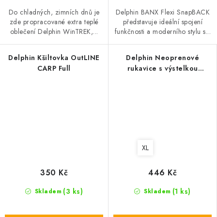
Do chladných, zimních dnů je
Delphin BANX Flexi SnapBACK
zde propracované extra teplé
představuje ideální spojení
oblečení Delphin WinTREK,...
funkčnosti a moderního stylu s...
Delphin Kšiltovka OutLINE
Delphin Neoprenové
CARP Full
rukavice s výstelkou
NeoFLIX Banx
XL
350 Kč
446 Kč
(3 ks)
(1 ks)
Skladem
Skladem