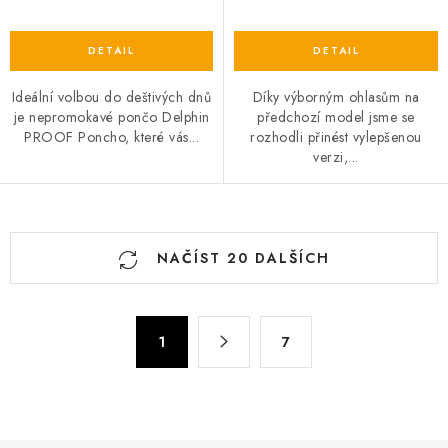
Ideální volbou do deštivých dnů
Díky výborným ohlasům na
je nepromokavé pončo Delphin
předchozí model jsme se
PROOF Poncho, které vás...
rozhodli přinést vylepšenou
verzi,...
O
NAČÍST 20 DALŠÍCH
v
l
á
S
d
1
7
t
a
r
c
á
n
í
k