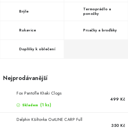
Camping
Termoprádlo a
Brýle
ponožky
Oblečení
Rukavice
Prsačky a broďáky
Stojany a signalizátory
Doplňky k oblečení
Péče o rybu
Lov s lodí
Nejprodávanější
Fox Pantofle Khaki Clogs
499 Kč
(1 ks)
Skladem
Delphin Kšiltovka OutLINE CARP Full
350 Kč