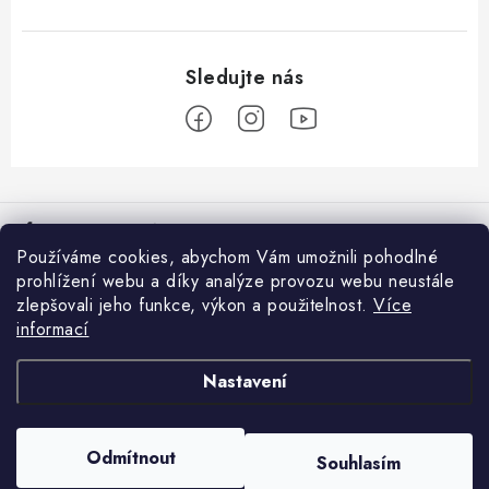
Z
á
Informace pro vás
p
Používáme cookies, abychom Vám umožnili pohodlné
a
Věrnostní program
prohlížení webu a díky analýze provozu webu neustále
Facebook
t
zlepšovali jeho funkce, výkon a použitelnost.
Více
Doprava a platba
í
informací
Přijímáme online platby
Prodejna Moravské Budějovice
Nastavení
Nákupní košík
Obchodní podmínky
GDPR
0
KS /
0 KČ
Odmítnout
Souhlasím
Copyright 2026
Rybářovo nebe
. Všechna práva vyhrazena.
Reklamace
Vytvořil Shoptet