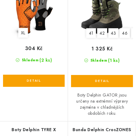
XL
41
42
43
46
4
304 Kč
1 325 Kč
(2 ks)
(1 ks)
Skladem
Skladem
Boty Delphin GATOR jsou
určeny na extrémní výpravy
zejména v chladnějších
obdobích roku.
Boty Delphin TYRE X
Bunda Delphin CrosZONES