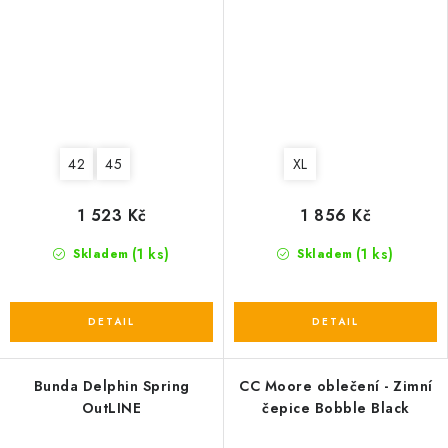
42
45
XL
1 523 Kč
1 856 Kč
(1 ks)
(1 ks)
Skladem
Skladem
Bunda Delphin Spring
CC Moore oblečení - Zimní
OutLINE
čepice Bobble Black