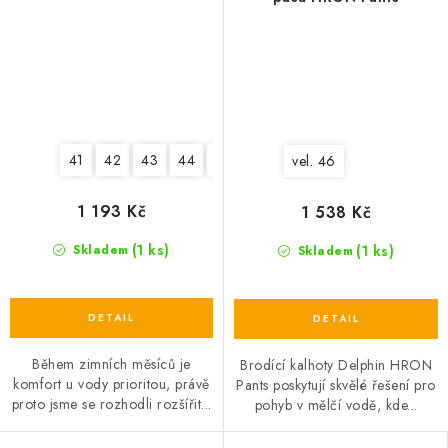
41
42
43
44
45
46
47
vel. 46
1 193 Kč
1 538 Kč
(1 ks)
(1 ks)
Skladem
Skladem
Během zimních měsíců je
Brodící kalhoty Delphin HRON
komfort u vody prioritou, právě
Pants poskytují skvělé řešení pro
proto jsme se rozhodli rozšířit...
pohyb v mělčí vodě, kde...