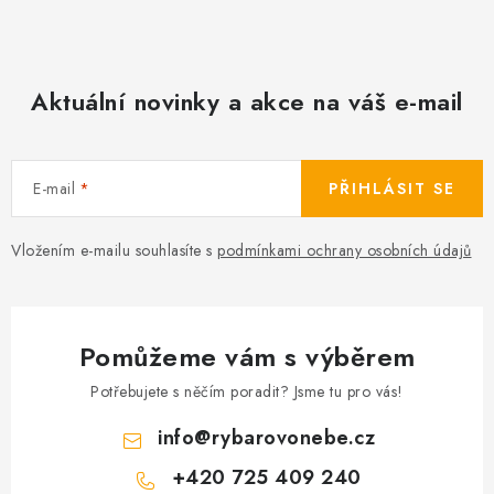
p
o
r
v
v
á
k
Aktuální novinky a akce na váš e-mail
n
y
í
v
ý
E-mail
PŘIHLÁSIT SE
p
i
Vložením e-mailu souhlasíte s
podmínkami ochrany osobních údajů
s
u
Pomůžeme vám s výběrem
Potřebujete s něčím poradit? Jsme tu pro vás!
info
@
rybarovonebe.cz
+420 725 409 240