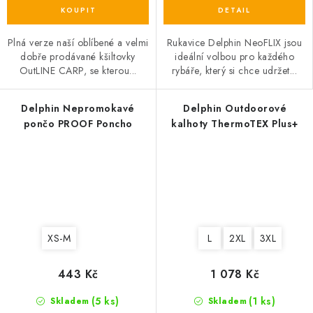
Plná verze naší oblíbené a velmi
Rukavice Delphin NeoFLIX jsou
dobře prodávané kšiltovky
ideální volbou pro každého
OutLINE CARP, se kterou...
rybáře, který si chce udržet...
Delphin Nepromokavé
Delphin Outdoorové
pončo PROOF Poncho
kalhoty ThermoTEX Plus+
XS-M
L
2XL
3XL
443 Kč
1 078 Kč
(5 ks)
(1 ks)
Skladem
Skladem