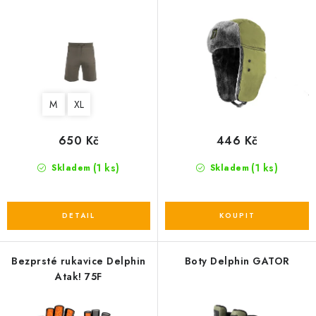
r
r
o
o
d
d
u
u
k
k
t
M
XL
t
ů
ů
650 Kč
446 Kč
(1 ks)
(1 ks)
Skladem
Skladem
Bezprsté rukavice Delphin
Boty Delphin GATOR
Atak! 75F