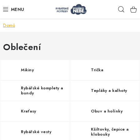
Přejít
Hleda
na
obsah
Domů
Akce
Oblečení
Navijáky
Pruty
Mikiny
Trička
Bižuterie
Rybářské komplety a
Tepláky a kalhoty
bundy
Nástrahy a krmení
Kraťasy
Obuv a holínky
Tašky a obaly
Kšiltovky, čepice a
Rybářské vesty
klobouky