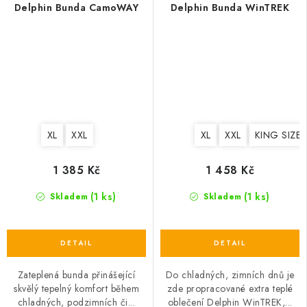
Delphin Bunda CamoWAY
Delphin Bunda WinTREK
XL
XXL
XL
XXL
KING SIZE
1 385 Kč
1 458 Kč
(1 ks)
(1 ks)
Skladem
Skladem
Zateplená bunda přinášející
Do chladných, zimních dnů je
skvělý tepelný komfort během
zde propracované extra teplé
chladných, podzimních či...
oblečení Delphin WinTREK,...