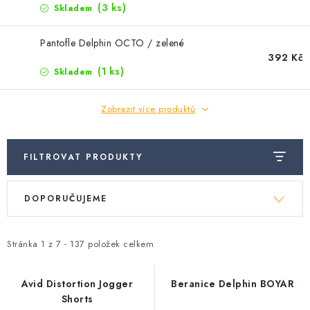
(3 ks)
Skladem
Pantofle Delphin OCTO / zelené
392 Kč
(1 ks)
Skladem
Zobrazit více produktů
FILTROVAT PRODUKTY
Ř
V
DOPORUČUJEME
a
ý
z
p
e
Stránka
1
z
7
-
137
položek celkem
i
n
s
í
Avid Distortion Jogger
Beranice Delphin BOYAR
p
Shorts
p