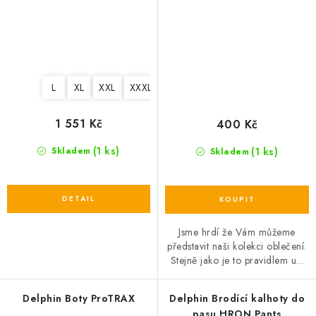
L
XL
XXL
XXXL
1 551 Kč
400 Kč
(1 ks)
(1 ks)
Skladem
Skladem
Jsme hrdí že Vám můžeme
představit naši kolekci oblečení.
Stejně jako je to pravidlem u...
Delphin Boty ProTRAX
Delphin Brodící kalhoty do
pasu HRON Pants