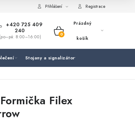
Přihlášení
Registrace
Prázdný
+420 725 409
240
NÁKUPNÍ
(po–pá: 8:00–16:00)
košík
KOŠÍK
lečení
Stojany a signalizátory
Péče o rybu
Lov
 Formička Filex
rrow