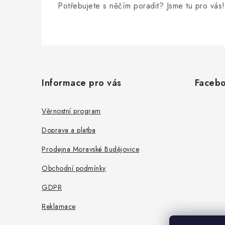
Potřebujete s něčím poradit? Jsme tu pro vás!
Z
á
Informace pro vás
Faceb
p
a
Věrnostní program
t
Doprava a platba
í
Prodejna Moravské Budějovice
Obchodní podmínky
GDPR
Reklamace