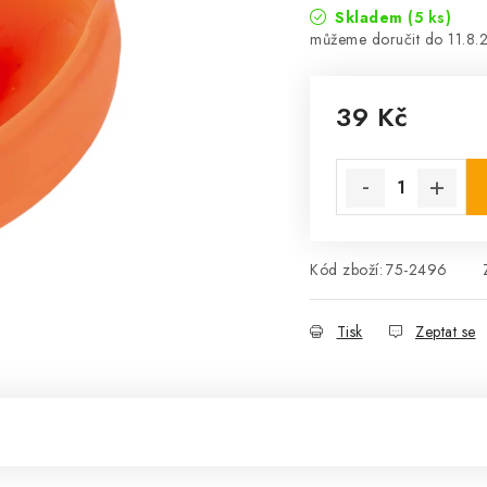
Skladem
(5 ks)
11.8.
39 Kč
Měrná cena:
Kód zboží:
75-2496
Tisk
Zeptat se