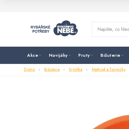
Přejít
na
obsah
Akce
Navijáky
Pruty
Bižuterie
Domů
Bižuterie
Krmítka
Method a formičky