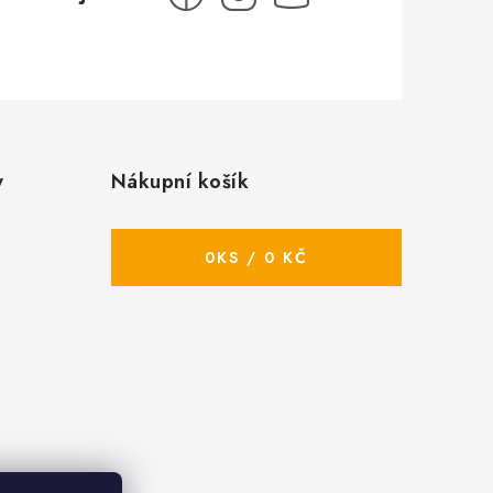
y
Nákupní košík
0
KS /
0 KČ