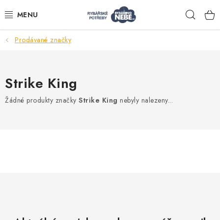
Přejít
Hleda
na
obsah
Prodávané značky
Akce
Navijáky
Strike King
Žádné produkty značky
Strike King
nebyly nalezeny...
Pruty
Bižuterie
Nástrahy a krmení
Tašky a obaly