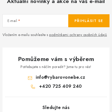
Aktuální novinky a akce na váš e-mail
Camping
Oblečení
E-mail
PŘIHLÁSIT SE
Stojany a signalizátory
Vložením e-mailu souhlasíte s
podmínkami ochrany osobních údajů
Péče o rybu
Pomůžeme vám s výběrem
Lov s lodí
Potřebujete s něčím poradit? Jsme tu pro vás!
info
@
rybarovonebe.cz
+420 725 409 240