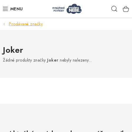
Přejít
Hleda
na
obsah
Prodávané značky
Akce
Navijáky
Joker
Žádné produkty značky
Joker
nebyly nalezeny...
Pruty
Bižuterie
Nástrahy a krmení
Tašky a obaly