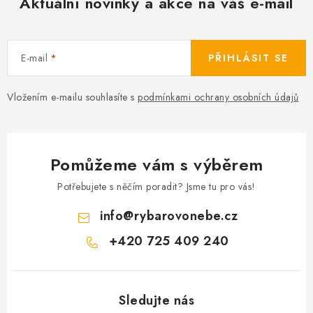
Aktuální novinky a akce na váš e-mail
Camping
Oblečení
E-mail
PŘIHLÁSIT SE
Stojany a signalizátory
Vložením e-mailu souhlasíte s
podmínkami ochrany osobních údajů
Péče o rybu
Pomůžeme vám s výběrem
Lov s lodí
Potřebujete s něčím poradit? Jsme tu pro vás!
info
@
rybarovonebe.cz
+420 725 409 240