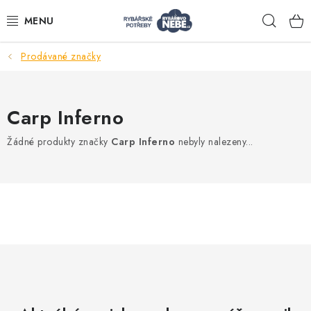
Přejít
Hleda
na
obsah
Prodávané značky
Akce
Navijáky
Carp Inferno
Žádné produkty značky
Carp Inferno
nebyly nalezeny...
Pruty
Bižuterie
Nástrahy a krmení
Tašky a obaly