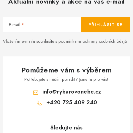
Aktuální novinky a akce na váš e-mail
Camping
Oblečení
E-mail
PŘIHLÁSIT SE
Stojany a signalizátory
Vložením e-mailu souhlasíte s
podmínkami ochrany osobních údajů
Péče o rybu
Pomůžeme vám s výběrem
Lov s lodí
Potřebujete s něčím poradit? Jsme tu pro vás!
info
@
rybarovonebe.cz
+420 725 409 240