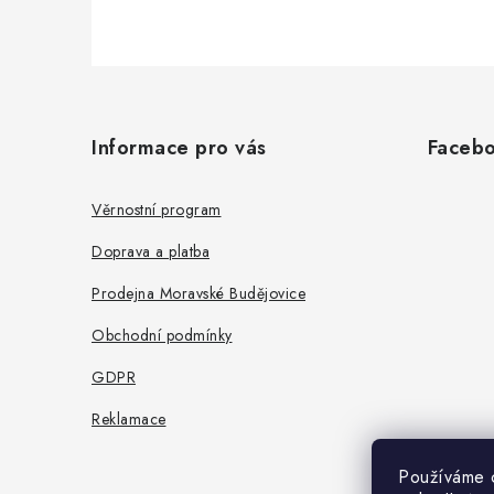
p
i
Z
s
á
u
Informace pro vás
Faceb
p
a
Věrnostní program
t
Doprava a platba
í
Prodejna Moravské Budějovice
Obchodní podmínky
GDPR
Reklamace
Používáme 