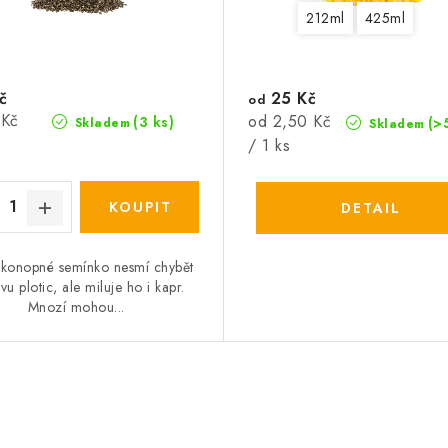
212ml
425ml
č
25 Kč
od
 Kč
Měrná
od 2,50 Kč
(3 ks)
(>
Skladem
Skladem
cena:
/ 1 ks
í konopné semínko nesmí chybět
ovu plotic, ale miluje ho i kapr.
Mnozí mohou...