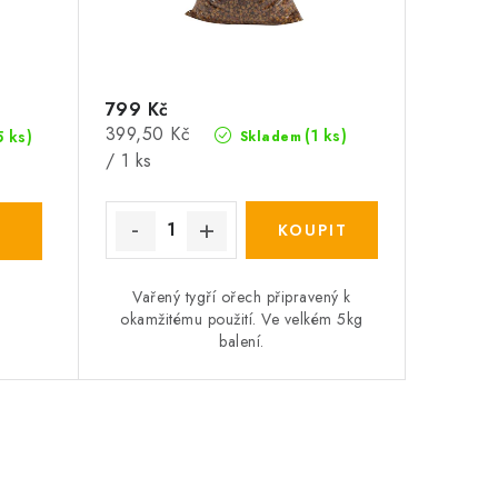
799 Kč
Měrná
399,50 Kč
(1 ks)
5 ks)
Skladem
cena:
/ 1 ks
Vařený tygří ořech připravený k
okamžitému použití. Ve velkém 5kg
balení.