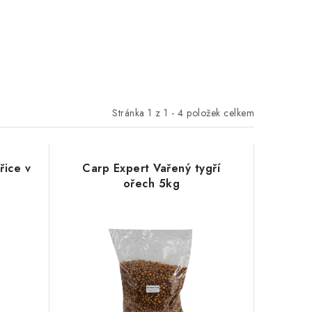
Stránka
1
z
1
-
4
položek celkem
řice v
Carp Expert Vařený tygří
ořech 5kg