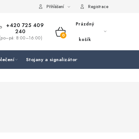
Přihlášení
Registrace
Prázdný
+420 725 409
240
NÁKUPNÍ
(po–pá: 8:00–16:00)
košík
KOŠÍK
lečení
Stojany a signalizátory
Péče o rybu
Lov