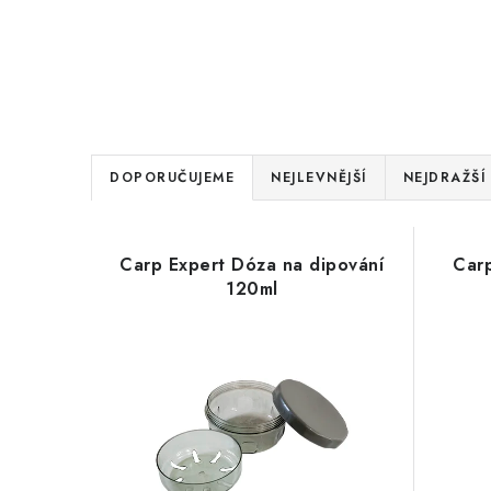
Ř
DOPORUČUJEME
NEJLEVNĚJŠÍ
NEJDRAŽŠÍ
a
V
z
Carp Expert Dóza na dipování
Carp
ý
e
120ml
p
n
i
í
s
p
p
r