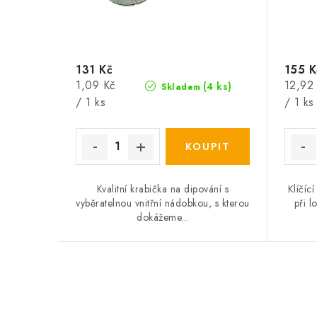
r
o
o
d
d
u
131 Kč
155 K
u
k
Měrná
Měrná
1,09 Kč
12,92
(4 ks)
Skladem
cena:
cena:
/ 1 ks
/ 1 ks
k
t
t
ů
ů
Kvalitní krabička na dipování s
Klíčíc
vyběratelnou vnitřní nádobkou, s kterou
při l
dokážeme...
O