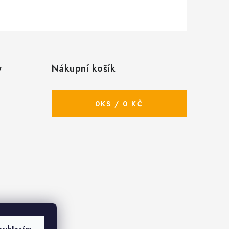
y
Nákupní košík
0
KS /
0 KČ