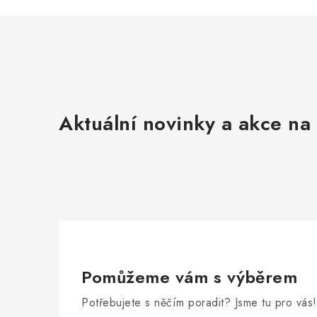
v
l
á
d
a
c
Aktuální novinky a akce na 
í
p
r
v
k
y
Pomůžeme vám s výběrem
v
ý
Potřebujete s něčím poradit? Jsme tu pro vás!