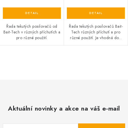
Řada tekutých posilovačů od
Řada tekutých posilovačů Bait-
Bait-Tech v různých příchutích a
Tech různých příchutí a pro
pro různé použití.
různé použití. Je vhodná do...
O
v
l
á
d
a
c
Aktuální novinky a akce na váš e-mail
í
p