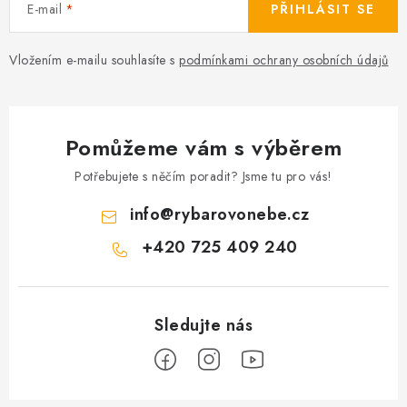
r
E-mail
PŘIHLÁSIT SE
v
k
Vložením e-mailu souhlasíte s
podmínkami ochrany osobních údajů
y
v
ý
p
Pomůžeme vám s výběrem
i
Potřebujete s něčím poradit? Jsme tu pro vás!
s
u
info
@
rybarovonebe.cz
+420 725 409 240