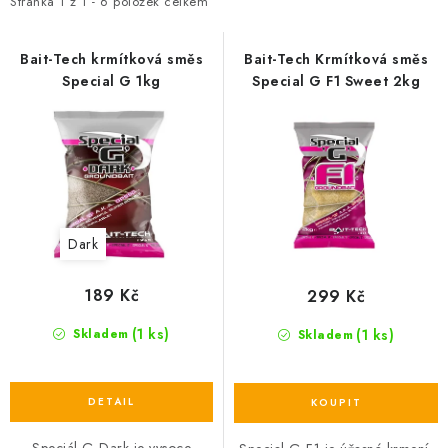
i
e
Stránka
1
z
1
-
6
položek celkem
Camping
s
n
p
í
Bait-Tech krmítková směs
Bait-Tech Krmítková směs
Oblečení
Special G 1kg
Special G F1 Sweet 2kg
r
p
o
r
Stojany a signalizátory
d
o
u
d
Péče o rybu
k
u
t
k
Dark
ů
t
Lov s lodí
ů
189 Kč
299 Kč
(1 ks)
(1 ks)
Skladem
Skladem