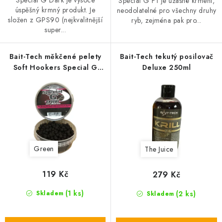
Speciál G Dark je vysoce
Special G F1 je úžasné krmení,
úspěšný krmný produkt. Je
neodolatelné pro všechny druhy
složen z GPS90 (nejkvalitnější
ryb, zejména pak pro...
super...
Bait-Tech měkčené pelety
Bait-Tech tekutý posilovač
Soft Hookers Special G
Deluxe 250ml
6mm 180ml
Green
The Juice
119 Kč
279 Kč
(1 ks)
(2 ks)
Skladem
Skladem