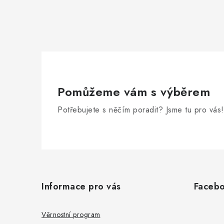
Pomůžeme vám s výběrem
Potřebujete s něčím poradit? Jsme tu pro vás!
Z
á
Informace pro vás
Faceb
p
a
Věrnostní program