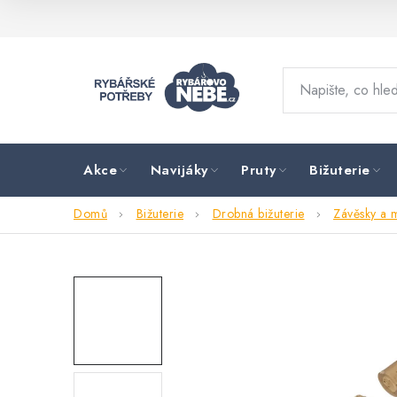
Přejít
na
obsah
Akce
Navijáky
Pruty
Bižuterie
Domů
Bižuterie
Drobná bižuterie
Závěsky a 