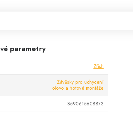
vé parametry
Zfish
Závěsky pro uchycení
olovo a hotové montáže
8590615608873