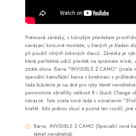
Prémiové závěsky, s kónickým převlekem prvotřídní
navázaní koncové montáže, u kterých je kladen důr
při použití silných šokových vlasců. Závěska je vy
které perfektně udrží převlek na správném místě,
ztrátě olova. Barva "INVISIBLE Z-CAMO" (zcela n
speciální kamuflážní barva v kombinaci s průhlednos
řada bižuterie je na dně pro ryby těměř neviditelná
pevnostními obratlíky velikosti 8 i Quick Change o
návazce. Tato zcela nová řada s označením "3Fish"
kvalitě. Kdo jednou zkusí a pozná ten rozdíl, jiné 
Barva: INVISIBLE Z-CAMO (Specialní nová kam
témeř neviditelná)