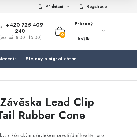
Přihlášení
Registrace
Prázdný
+420 725 409
240
NÁKUPNÍ
(po–pá: 8:00–16:00)
košík
KOŠÍK
lečení
Stojany a signalizátory
Péče o rybu
Lov
Závěska Lead Clip
Tail Rubber Cone
y, s kónickým převlekem prvotřídní kvality, pro