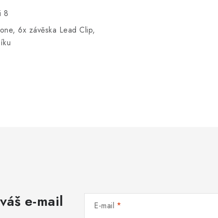
i 8
Cone, 6x závěska Lead Clip,
líku
váš e-mail
E-mail