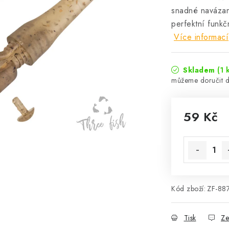
snadné navázan
perfektní funkčn
Více informací
Skladem
(1 
59 Kč
Měrná cena
Kód zboží:
ZF-88
Tisk
Ze