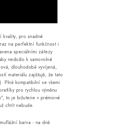
 kvality, pro snadné
az na perfektní funkčnost i
bavena speciálními zářezy
 aby nedošlo k samovolné
ová, dlouhodobě vyvíjená,
tí materiálu zajištujě, že tato
). Plně kompatibilní se všemi
bratlíky pro rychlou výměnu
, to je bižuterie v prémiové
už chtít nebude.
uflážní barva - na dně