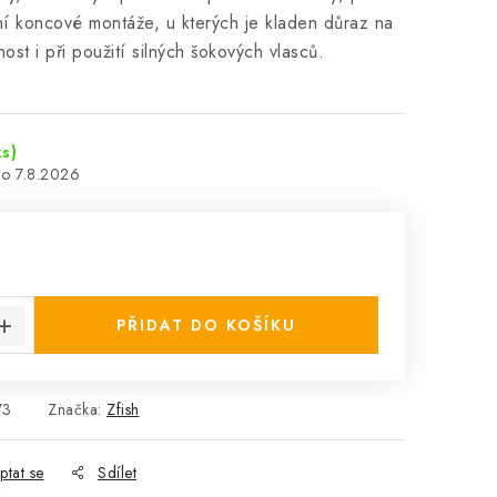
í koncové montáže, u kterých je kladen důraz na
ost i při použití silných šokových vlasců.
ks)
7.8.2026
:
PŘIDAT DO KOŠÍKU
73
Značka:
Zfish
ptat se
Sdílet