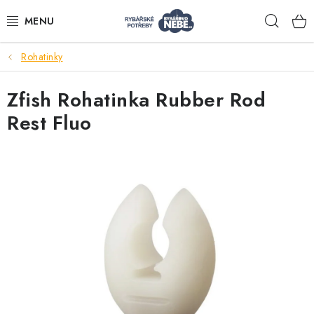
Přejít
Hleda
na
obsah
Rohatinky
Akce
Zfish Rohatinka Rubber Rod
Navijáky
Rest Fluo
Pruty
Bižuterie
Nástrahy a krmení
Tašky a obaly