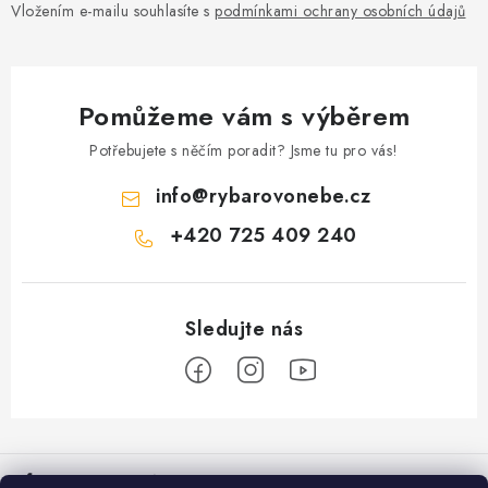
Vložením e-mailu souhlasíte s
podmínkami ochrany osobních údajů
Pomůžeme vám s výběrem
Potřebujete s něčím poradit? Jsme tu pro vás!
info
@
rybarovonebe.cz
+420 725 409 240
Z
á
Informace pro vás