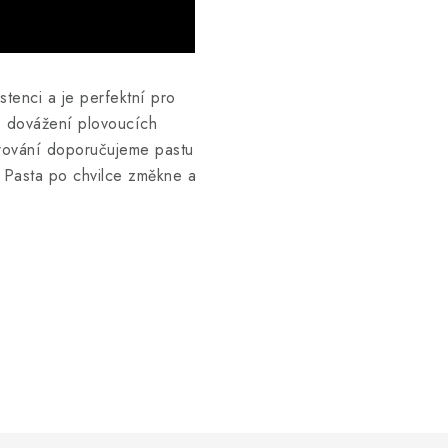
tenci a je perfektní pro
o dovážení plovoucích
arování doporučujeme pastu
. Pasta po chvilce změkne a