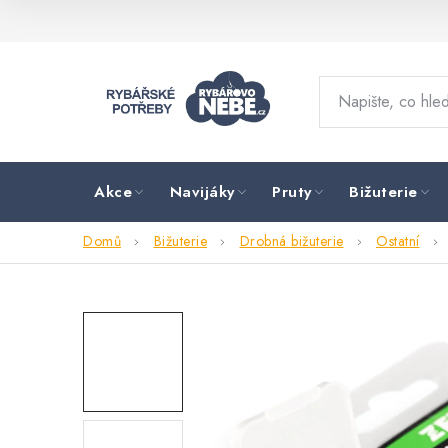
Přejít
na
obsah
Akce
Navijáky
Pruty
Bižuterie
Domů
Bižuterie
Drobná bižuterie
Ostatní