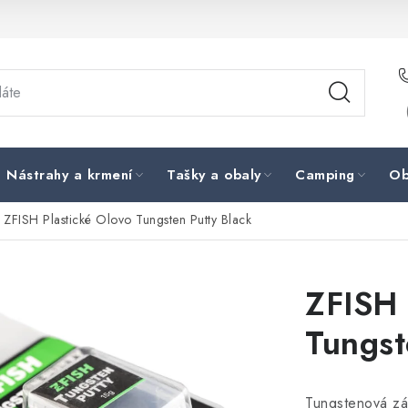
Nástrahy a krmení
Tašky a obaly
Camping
Ob
ZFISH Plastické Olovo Tungsten Putty Black
ZFISH 
Tungst
Tungstenová zát