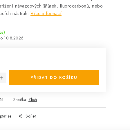
atížení návazcových šňůrek, fluorocarbonů, nebo
ucích nástrah.
Více informací
ks)
10.8.2026
:
PŘIDAT DO KOŠÍKU
61
Značka:
Zfish
ptat se
Sdílet