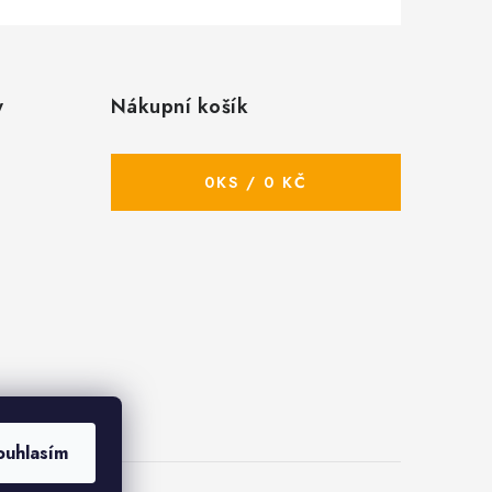
y
Nákupní košík
0
KS /
0 KČ
ouhlasím