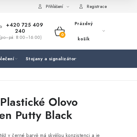
Přihlášení
Registrace
Prázdný
+420 725 409
240
NÁKUPNÍ
(po–pá: 8:00–16:00)
košík
KOŠÍK
lečení
Stojany a signalizátory
Péče o rybu
Lov
Plastické Olovo
en Putty Black
ěž v černé barvě má skvělou konzistenci a je