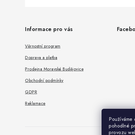
Z
á
Informace pro vás
Faceb
p
a
Věrnostní program
t
Doprava a platba
í
Prodejna Moravské Budějovice
Obchodní podmínky
GDPR
Reklamace
Používáme 
pohodlné pr
provozu web