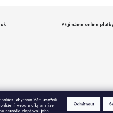
ook
Přijímáme online platb
cookies, abychom Vám umožnili
Odmítnout
S
ohlížení webu a díky analýze
u neustále zlepšovali jeho