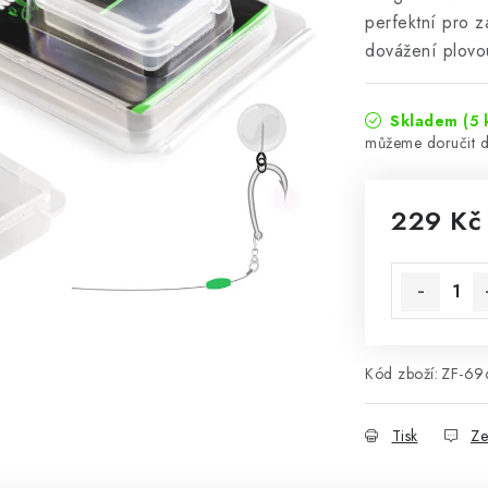
perfektní pro z
dovážení plovo
Skladem
(5 
229 Kč
Měrná cena
Kód zboží:
ZF-69
Tisk
Ze