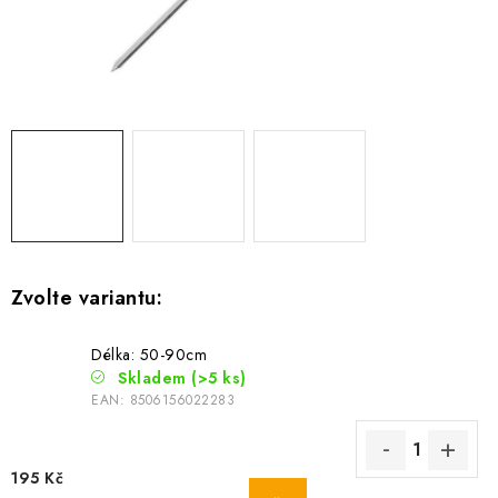
Camping
Oblečení
Stojany a signalizátory
Péče o rybu
Lov s lodí
Délka: 50-90cm
Skladem
(>5 ks)
EAN:
8506156022283
195 Kč