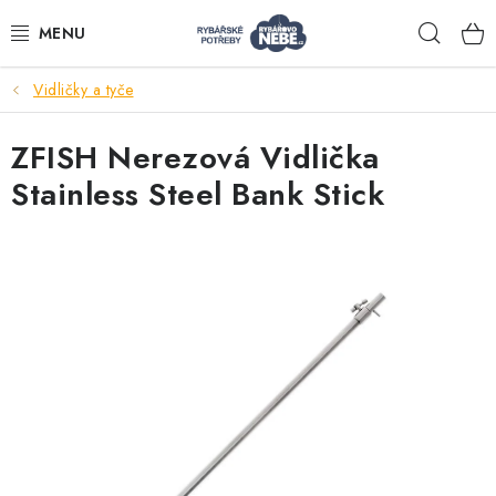
Přejít
Hleda
na
obsah
Vidličky a tyče
Akce
ZFISH Nerezová Vidlička
Navijáky
Stainless Steel Bank Stick
Pruty
Bižuterie
Nástrahy a krmení
Tašky a obaly