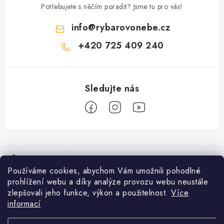
Potřebujete s něčím poradit? Jsme tu pro vás!
info
@
rybarovonebe.cz
+420 725 409 240
Z
á
Informace pro vás
p
Používáme cookies, abychom Vám umožnili pohodlné
a
Věrnostní program
prohlížení webu a díky analýze provozu webu neustále
Facebook
t
zlepšovali jeho funkce, výkon a použitelnost.
Více
Doprava a platba
í
informací
Přijímáme online platby
Prodejna Moravské Budějovice