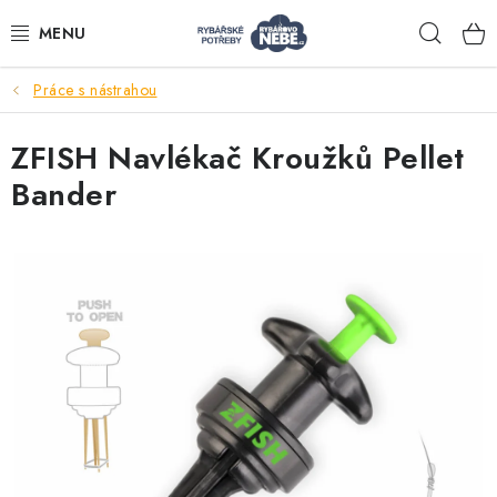
Přejít
Hleda
na
obsah
Práce s nástrahou
Akce
ZFISH Navlékač Kroužků Pellet
Navijáky
Bander
Pruty
Bižuterie
Nástrahy a krmení
Tašky a obaly