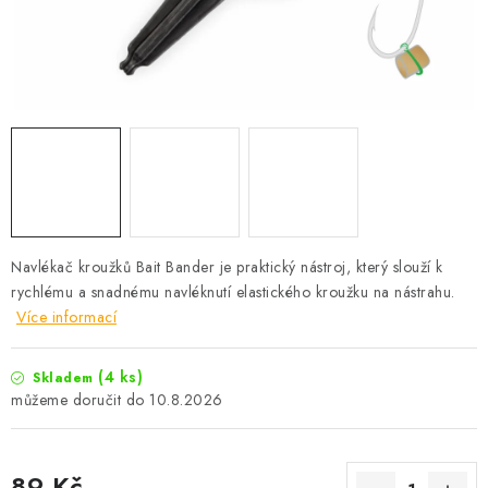
Camping
Oblečení
Stojany a signalizátory
Péče o rybu
Navlékač kroužků Bait Bander je praktický nástroj, který slouží k
Lov s lodí
rychlému a snadnému navléknutí elastického kroužku na nástrahu.
Více informací
(4 ks)
Skladem
10.8.2026
89 Kč