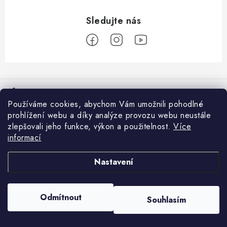
Z
á
Informace pro vás
p
Používáme cookies, abychom Vám umožnili pohodlné
a
Věrnostní program
prohlížení webu a díky analýze provozu webu neustále
Facebook
t
zlepšovali jeho funkce, výkon a použitelnost.
Více
Doprava a platba
í
informací
Přijímáme online platby
Prodejna Moravské Budějovice
Nastavení
Nákupní košík
Obchodní podmínky
GDPR
0
KS /
0 KČ
Odmítnout
Souhlasím
Copyright 2026
Rybářovo nebe
. Všechna práva vyhrazena.
Reklamace
Vytvořil Shoptet