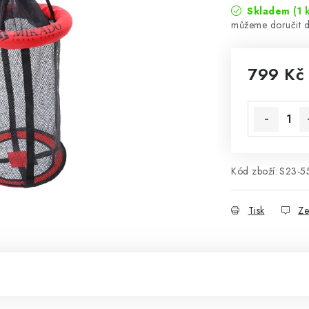
Skladem
(1 
799 Kč
Měrná cena
Kód zboží:
S23-5
Tisk
Ze