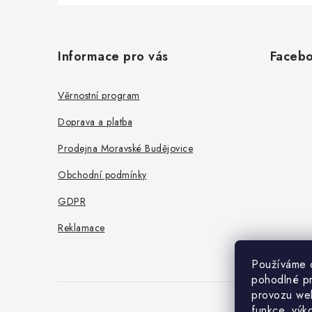
Z
á
Informace pro vás
Faceb
p
a
Věrnostní program
t
Doprava a platba
í
Prodejna Moravské Budějovice
Obchodní podmínky
GDPR
Reklamace
Používáme 
pohodlné pr
provozu web
funkce, výk