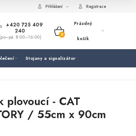
Přihlášení
Registrace
Prázdný
+420 725 409
240
NÁKUPNÍ
(po–pá: 8:00–16:00)
košík
KOŠÍK
lečení
Stojany a signalizátory
Péče o rybu
Lov
k plovoucí - CAT
TORY / 55cm x 90cm