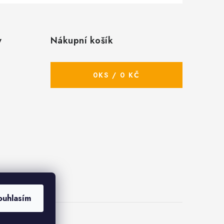
y
Nákupní košík
0
KS /
0 KČ
ouhlasím