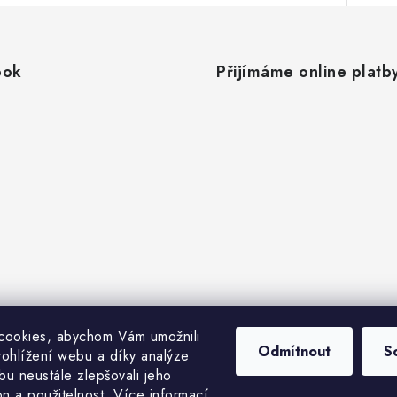
ook
Přijímáme online platb
cookies, abychom Vám umožnili
Odmítnout
S
ohlížení webu a díky analýze
u neustále zlepšovali jeho
on a použitelnost.
Více informací