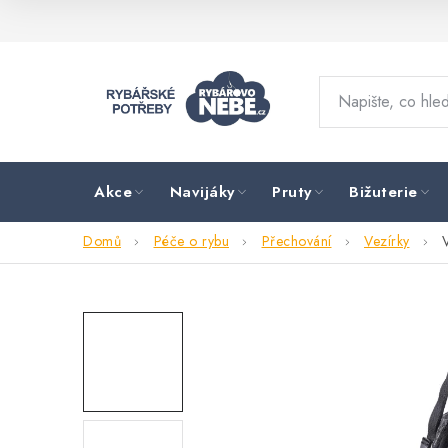
Přejít
na
obsah
Akce
Navijáky
Pruty
Bižuterie
Domů
Péče o rybu
Přechování
Vezírky