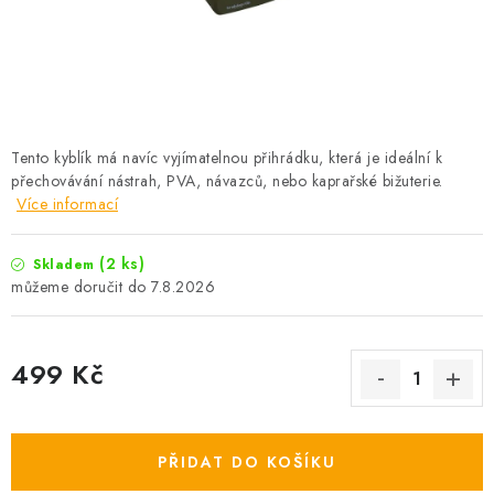
Camping
Oblečení
Stojany a signalizátory
Tento kyblík má navíc vyjímatelnou přihrádku, která je ideální k
přechovávání nástrah, PVA, návazců, nebo kaprařské bižuterie.
Více informací
Péče o rybu
(2 ks)
Skladem
Lov s lodí
7.8.2026
499 Kč
Měrná cena:
PŘIDAT DO KOŠÍKU