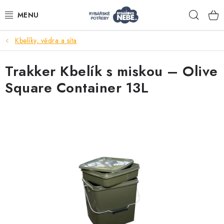
Přejít
Hleda
na
obsah
Kbelíky, vědra a síta
Akce
Trakker Kbelík s miskou – Olive
Navijáky
Square Container 13L
Pruty
Bižuterie
Nástrahy a krmení
Tašky a obaly