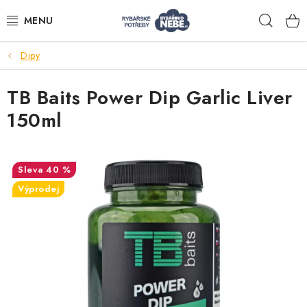
Přejít
Hleda
na
obsah
Dipy
Akce
TB Baits Power Dip Garlic Liver
Navijáky
150ml
Pruty
40 %
Bižuterie
Výprodej
Nástrahy a krmení
Tašky a obaly