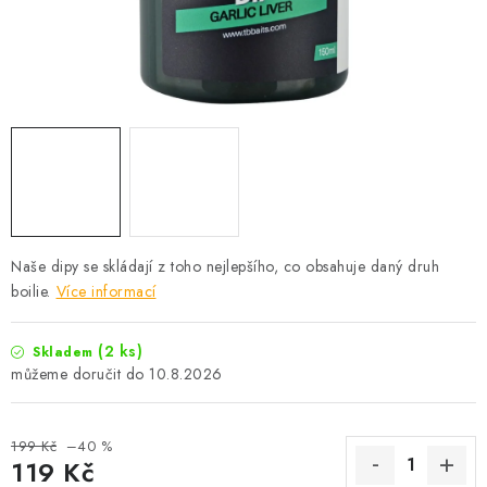
Camping
Oblečení
Stojany a signalizátory
Péče o rybu
Naše dipy se skládají z toho nejlepšího, co obsahuje daný druh
Lov s lodí
boilie.
Více informací
(2 ks)
Skladem
10.8.2026
199 Kč
–40 %
119 Kč