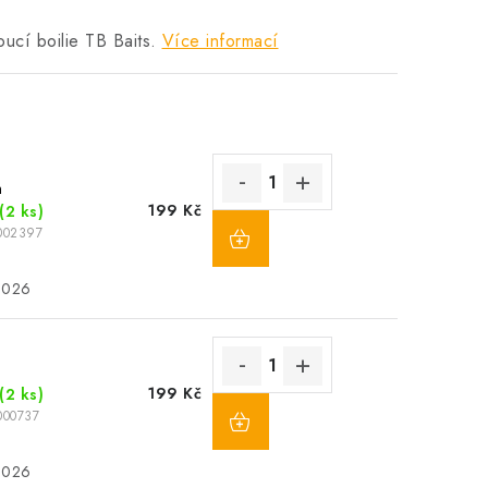
oucí boilie TB Baits.
Více informací
m
199 Kč
(2 ks)
002397
2026
m
199 Kč
(2 ks)
000737
2026