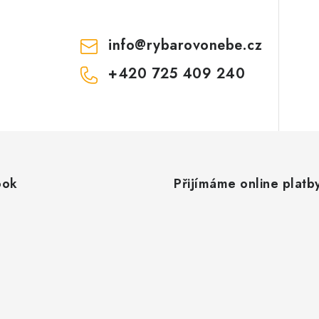
info
@
rybarovonebe.cz
+420 725 409 240
ook
Přijímáme online platb