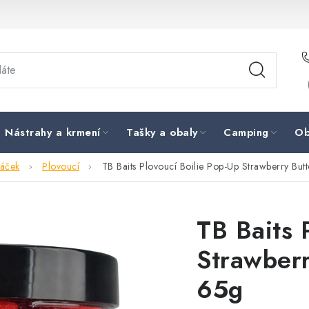
Nástrahy a krmení
Tašky a obaly
Camping
Ob
háček
Plovoucí
TB Baits Plovoucí Boilie Pop-Up Strawberry B
TB Baits 
Strawber
65g