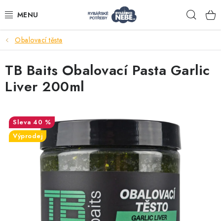
Přejít
Hleda
na
obsah
Obalovací těsta
Akce
TB Baits Obalovací Pasta Garlic
Navijáky
Liver 200ml
Pruty
40 %
Bižuterie
Výprodej
Nástrahy a krmení
Tašky a obaly