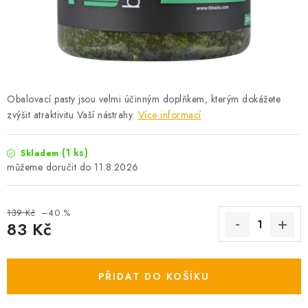
Camping
Oblečení
Stojany a signalizátory
Obalovací pasty jsou velmi účinným doplňkem, kterým dokážete
zvýšit atraktivitu Vaší nástrahy.
Více informací
Péče o rybu
(1 ks)
Skladem
11.8.2026
Lov s lodí
139 Kč
–40 %
83 Kč
Měrná cena:
PŘIDAT DO KOŠÍKU