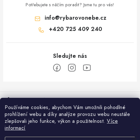
Potřebujete s něčím poradit? Jsme tu pro vás!
info
@
rybarovonebe.cz
+420 725 409 240
Z
á
Informace pro vás
p
Používáme cookies, abychom Vám umožnili pohodlné
a
Věrnostní program
prohlížení webu a díky analýze provozu webu neustále
Facebook
t
zlepšovali jeho funkce, výkon a použitelnost.
Více
Doprava a platba
í
informací
Přijímáme online platby
Prodejna Moravské Budějovice