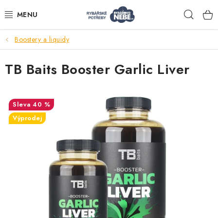
Přejít
Hleda
na
obsah
Boostery a liquidy
Akce
TB Baits Booster Garlic Liver
Navijáky
Pruty
40 %
Výprodej
Bižuterie
Nástrahy a krmení
Tašky a obaly