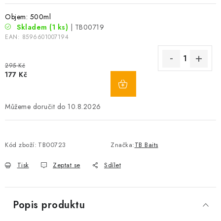
Objem: 500ml
Skladem
(1 ks)
| TB00719
EAN:
8596601007194
295 Kč
177 Kč
10.8.2026
Kód zboží:
TB00723
Značka:
TB Baits
Tisk
Zeptat se
Sdílet
Popis produktu