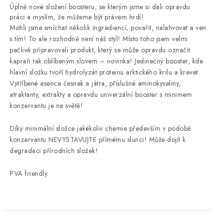
Úplně nové složení boosteru, se kterým jsme si dali opravdu
práci a myslím, že můžeme být právem hrdí!
Mohli jsme smíchat několik ingrediencí, povařit, nalahvovat a ven
s tím! To ale rozhodně není náš styl! Místo toho jsem velmi
pečlivě připravovali produkt, který se může opravdu označit
kapraři tak oblíbeným slovem – novinka! Jedinečný booster, kde
hlavní složku tvoří hydrolyzát proteinu arktického krilu a krevet.
Vytříbené esence česnek a játra, příslušné aminokyseliny,
atraktanty, extrakty a opravdu univerzální booster s minimem
konzervantu je na světě!
Díky minimální složce jakékoliv chemie především v podobě
konzervantu NEVYSTAVUJTE přímému slunci! Může dojít k
degradaci přírodních složek!
PVA friendly.