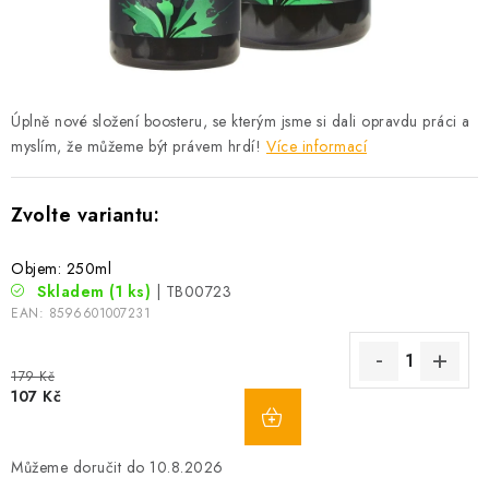
Camping
Oblečení
Úplně nové složení boosteru, se kterým jsme si dali opravdu práci a
Stojany a signalizátory
myslím, že můžeme být právem hrdí!
Více informací
Péče o rybu
Objem: 250ml
Lov s lodí
Skladem
(1 ks)
| TB00723
EAN:
8596601007231
179 Kč
107 Kč
10.8.2026