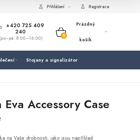
Přihlášení
Registrace
Prázdný
+420 725 409
240
NÁKUPNÍ
(po–pá: 8:00–16:00)
košík
KOŠÍK
lečení
Stojany a signalizátory
Péče o rybu
Lov
 Eva Accessory Case
e
ška na Vaše drobnosti, jako jsou například