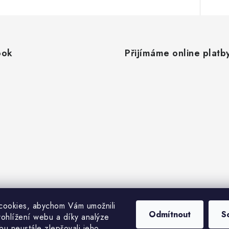
ook
Přijímáme online platb
cookies, abychom Vám umožnili
Odmítnout
S
ohlížení webu a díky analýze
u neustále zlepšovali jeho