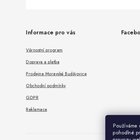
Z
á
Informace pro vás
Faceb
p
a
Věrnostní program
t
Doprava a platba
í
Prodejna Moravské Budějovice
Obchodní podmínky
GDPR
Reklamace
Používáme 
pohodlné pr
provozu web