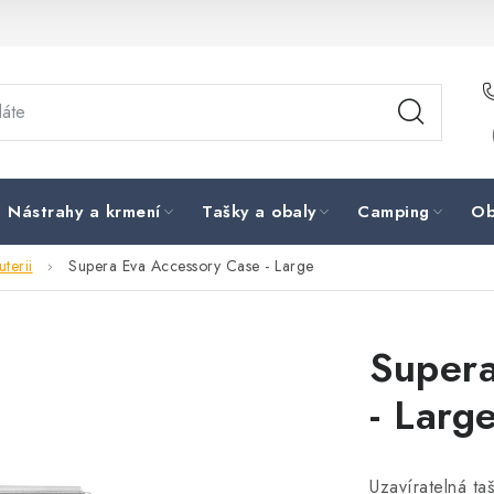
Nástrahy a krmení
Tašky a obaly
Camping
Ob
terii
Supera Eva Accessory Case - Large
Supera
- Larg
Uzavíratelná ta