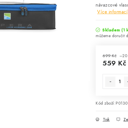
návazcové vlasc
Více informací
Skladem
(1 
699 Kč
–20
559 Kč
Měrná cena
Kód zboží:
P013
Tisk
Ze