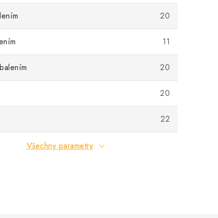
lením
20
lením
11
 balením
20
20
22
Všechny parametry