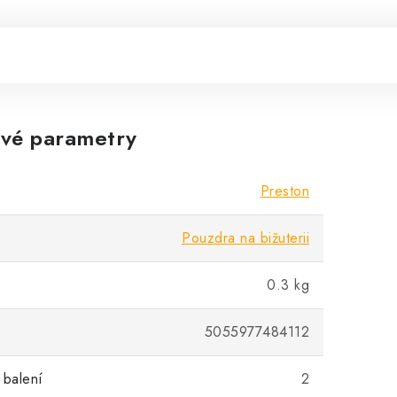
vé parametry
Preston
Pouzdra na bižuterii
0.3 kg
5055977484112
 balení
2