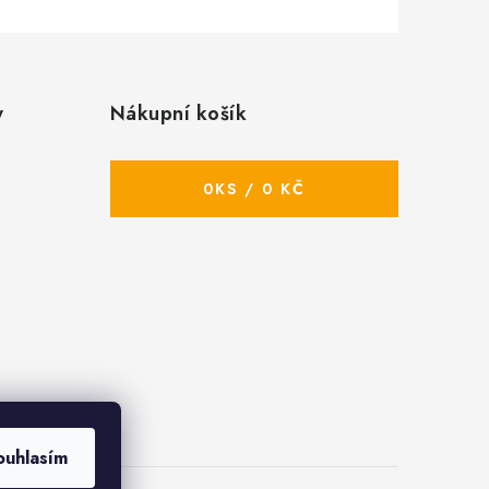
y
Nákupní košík
0
KS /
0 KČ
ouhlasím