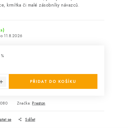
e, krmítka či malé zásobníky návazců.
ks)
11.8.2026
 %
:
PŘIDAT DO KOŠÍKU
0080
Značka:
Preston
ptat se
Sdílet