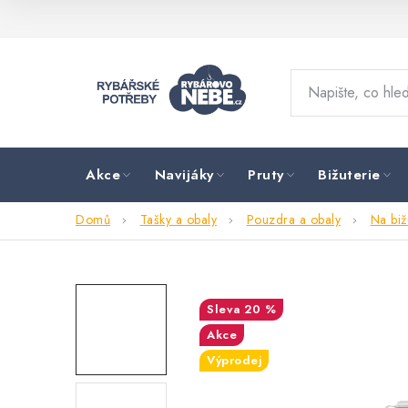
Přejít
na
obsah
Akce
Navijáky
Pruty
Bižuterie
Domů
Tašky a obaly
Pouzdra a obaly
Na bižu
20 %
Akce
Výprodej