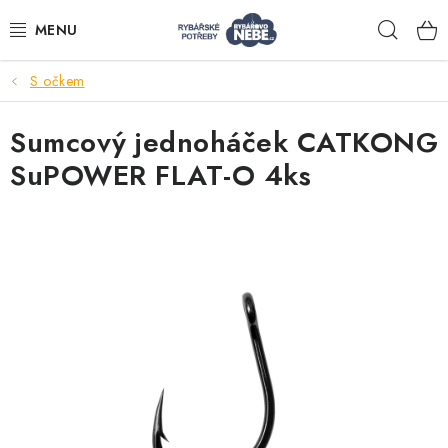
Přejít
Hleda
na
obsah
S očkem
Akce
Sumcový jednoháček CATKONG
Navijáky
SuPOWER FLAT-O 4ks
Pruty
Bižuterie
Nástrahy a krmení
Tašky a obaly