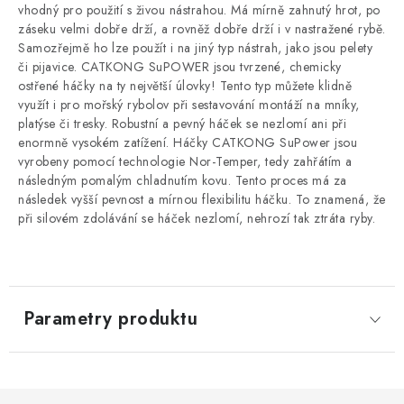
vhodný pro použití s živou nástrahou. Má mírně zahnutý hrot, po
záseku velmi dobře drží, a rovněž dobře drží i v nastražené rybě.
Samozřejmě ho lze použít i na jiný typ nástrah, jako jsou pelety
či pijavice. CATKONG SuPOWER jsou tvrzené, chemicky
ostřené háčky na ty největší úlovky! Tento typ můžete klidně
využít i pro mořský rybolov při sestavování montáží na mníky,
platýse či tresky. Robustní a pevný háček se nezlomí ani při
enormně vysokém zatížení. Háčky CATKONG SuPower jsou
vyrobeny pomocí technologie Nor-Temper, tedy zahřátím a
následným pomalým chladnutím kovu. Tento proces má za
následek vyšší pevnost a mírnou flexibilitu háčku. To znamená, že
při silovém zdolávání se háček nezlomí, nehrozí tak ztráta ryby.
Parametry produktu