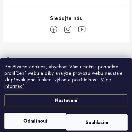
Z
á
Informace pro vás
p
Používáme cookies, abychom Vám umožnili pohodlné
a
Věrnostní program
prohlížení webu a díky analýze provozu webu neustále
Facebook
t
zlepšovali jeho funkce, výkon a použitelnost.
Více
Doprava a platba
í
informací
Přijímáme online platby
Prodejna Moravské Budějovice
Nastavení
Nákupní košík
Obchodní podmínky
GDPR
0
KS /
0 KČ
Odmítnout
Souhlasím
Copyright 2026
Rybářovo nebe
. Všechna práva vyhrazena.
Reklamace
Vytvořil Shoptet