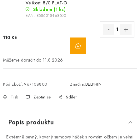
Velikost: 8/0 FLAT-O
Skladem
(1 ks)
EAN:
8586018468503
110 Kč
11.8.2026
Kód zboží:
967108800
Značka:
DELPHIN
Tisk
Zeptat se
Sdílet
Popis produktu
Extrémně pevný, kovaný sumcový háček s rovným očkem je velmi