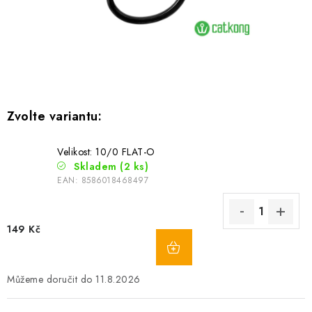
Camping
Oblečení
Stojany a signalizátory
Péče o rybu
Velikost: 10/0 FLAT-O
Skladem
(2 ks)
Lov s lodí
EAN:
8586018468497
149 Kč
11.8.2026