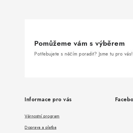
Pomůžeme vám s výběrem
Potřebujete s něčím poradit? Jsme tu pro vás!
Z
á
Informace pro vás
Faceb
p
a
Věrnostní program
t
Doprava a platba