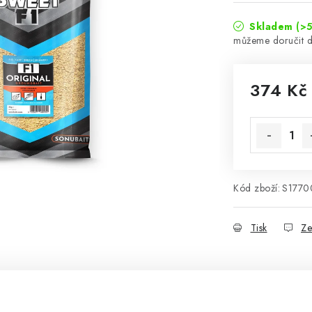
Skladem
(>5
374 Kč
Měrná cena
Kód zboží:
S1770
Tisk
Ze