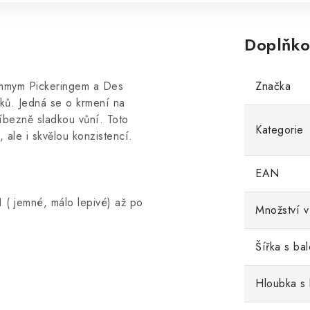
Doplňko
ommym Pickeringem a Des
Značka
nků. Jedná se o krmení na
íbezně sladkou vůní. Toto
Kategorie
 ale i skvělou konzistencí.
EAN
1 ( jemné, málo lepivé) až po
Množství v
Šířka s ba
Hloubka s