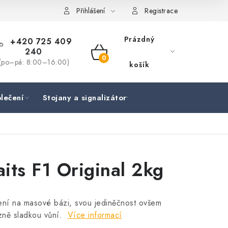
Přihlášení
Registrace
Prázdný
+420 725 409
240
NÁKUPNÍ
(po–pá: 8:00–16:00)
košík
KOŠÍK
lečení
Stojany a signalizátory
Péče o rybu
Lov
its F1 Original 2kg
ení na masové bázi, svou jediněčnost ovšem
zně sladkou vůní.
Více informací