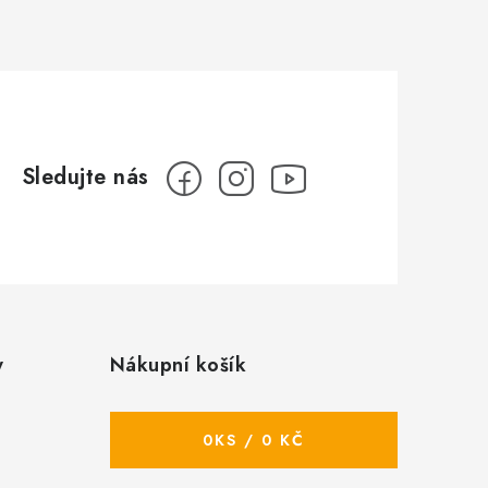
y
Nákupní košík
0
KS /
0 KČ