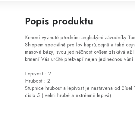
Popis produktu
Krmení vyvinuté předními anglickými závodníky T
Shippem speciálně pro lov kaprů,cejnů a také cej
masové bázy, svou jediněčnost ovšem získává až l
krmení Vás určitě překvapí nejen jedinečnou vůní ,
Lepivost : 2
Hrubost : 2
Stupnice hrubost a lepivost je nastavena od čísel 
číslo 5 ( velmi hrubé a extrémně lepivá).