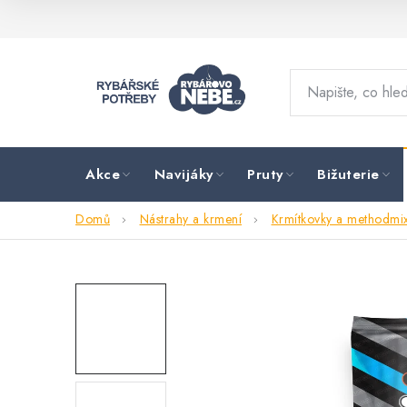
Přejít
na
obsah
Akce
Navijáky
Pruty
Bižuterie
Domů
Nástrahy a krmení
Krmítkovky a methodmi