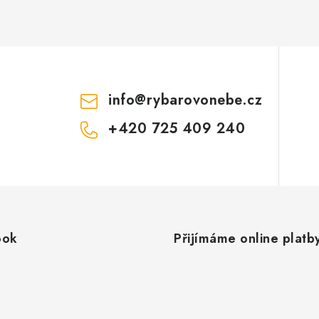
info
@
rybarovonebe.cz
+420 725 409 240
ook
Přijímáme online platb