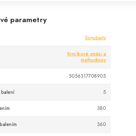
vé parametry
Sonubaits
Krmítkové směsi a
methodmixy
5056317708905
 balení
5
lením
380
 balením
360