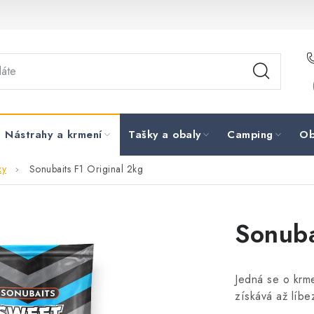
Nástrahy a krmení
Tašky a obaly
Camping
Ob
xy
Sonubaits F1 Original 2kg
Sonuba
Jedná se o krm
získává až líbe