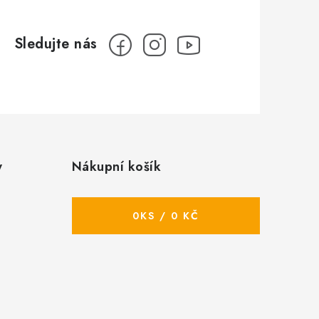
y
Nákupní košík
0
KS /
0 KČ