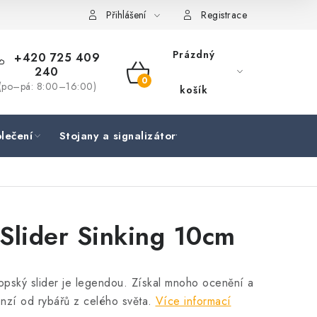
Přihlášení
Registrace
Prázdný
+420 725 409
240
NÁKUPNÍ
(po–pá: 8:00–16:00)
košík
KOŠÍK
lečení
Stojany a signalizátory
Péče o rybu
Lov
Slider Sinking 10cm
opský slider je legendou. Získal mnoho ocenění a
nzí od rybářů z celého světa.
Více informací