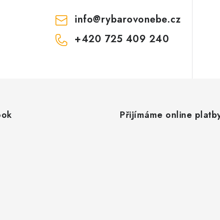
info
@
rybarovonebe.cz
+420 725 409 240
ook
Přijímáme online platb