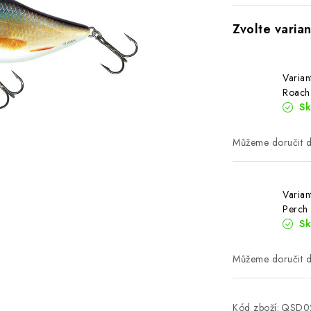
Varian
Roach
S
Varian
Perch
S
Kód zboží:
QSD0