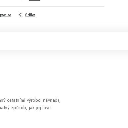
ptat se
Sdílet
ný ostatními výrobci návnad),
tný způsob, jak jej lovit.