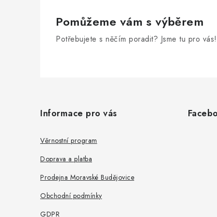
Pomůžeme vám s výběrem
Potřebujete s něčím poradit? Jsme tu pro vás!
Z
á
Informace pro vás
Faceb
p
a
Věrnostní program
t
Doprava a platba
í
Prodejna Moravské Budějovice
Obchodní podmínky
GDPR