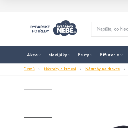
Přejít
na
obsah
Akce
Navijáky
Pruty
Bižuterie
Domů
Nástrahy a krmení
Nástrahy na dravce