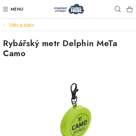
Přejít
Hleda
na
obsah
Váhy a metry
Akce
Rybářský metr Delphin MeTa
Navijáky
Camo
Pruty
Bižuterie
Nástrahy a krmení
Tašky a obaly