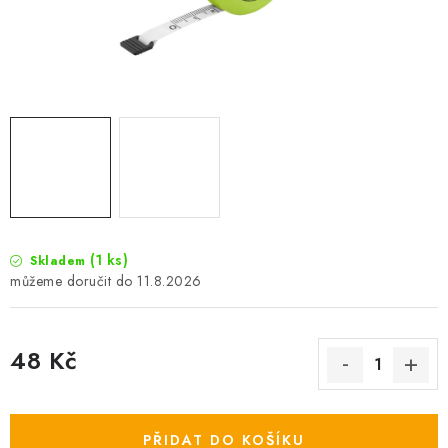
Camping
Oblečení
Stojany a signalizátory
Péče o rybu
Lov s lodí
(1 ks)
Skladem
11.8.2026
48 Kč
Měrná cena:
PŘIDAT DO KOŠÍKU