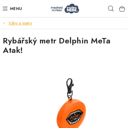
Přejít
Hleda
na
obsah
Váhy a metry
Akce
Rybářský metr Delphin MeTa
Navijáky
Atak!
Pruty
Bižuterie
Nástrahy a krmení
Tašky a obaly