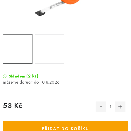
Camping
Oblečení
Stojany a signalizátory
Péče o rybu
Lov s lodí
(2 ks)
Skladem
10.8.2026
53 Kč
Měrná cena:
PŘIDAT DO KOŠÍKU