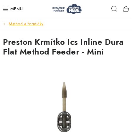
Přejít
Hleda
na
obsah
Method a formičky
Akce
Preston Krmítko Ics Inline Dura
Navijáky
Flat Method Feeder - Mini
Pruty
Bižuterie
Nástrahy a krmení
Tašky a obaly