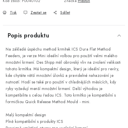
Kód zboží:
P0040102
Značka:
Preston
Tisk
Zeptat se
Sdílet
Popis produktu
Na základě úspěchu method krmítek ICS Dura Flat Method
Feeders, je verze Mini ideální volbou pro použití velmi malého
množství krmení. Des Shipp měl obrovský vliv na zvolení velikosti
tohoto krmítka. Má kompaktní design, který je ideální pro revíry,
kde chytáte větší množství úlovků a pravidelné nahazování je
nutností. Hodí se také pro použití v chladnějších měsících, kdy
ryby vyžadují menší množství krmení. Další výhodou je
kompatibilita s celou řadou ICS. Toto krmítko je kompatibilní s
formičkou Quick Release Method Mould - mini.
Malý kompaktní design
Plně kompatibilní s produkty ICS