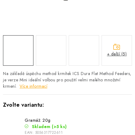
Camping
Oblečení
Stojany a signalizátory
+ další (5)
Péče o rybu
Na základě úspěchu method krmítek ICS Dura Flat Method Feeders,
Lov s lodí
je verze Mini ideální volbou pro použití velmi malého množství
krmení.
Více informací
Gramáž: 20g
Skladem
(>5 ks)
EAN:
5056317722611