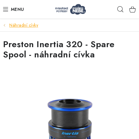
Přejít
Hleda
na
obsah
Náhradní cívky
Akce
Preston Inertia 320 - Spare
Navijáky
Spool - náhradní cívka
Pruty
Bižuterie
Nástrahy a krmení
Tašky a obaly