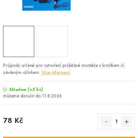
Camping
Oblečení
Stojany a signalizátory
Péče o rybu
Průjezdy určené pro vytvoření průběžné montéže s krmítkem či
závěsným olůvkem.
Více informací
Lov s lodí
(>5 ks)
Skladem
11.8.2026
78 Kč
Měrná cena: