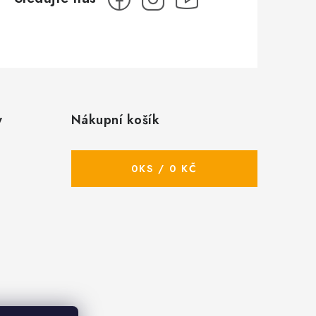
y
Nákupní košík
0
KS /
0 KČ