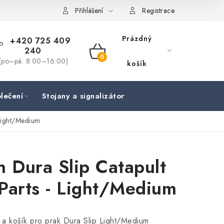
Přihlášení
Registrace
Prázdný
+420 725 409
240
NÁKUPNÍ
(po–pá: 8:00–16:00)
košík
KOŠÍK
lečení
Stojany a signalizátory
Péče o rybu
Lov
 Light/Medium
n Dura Slip Catapult
Parts - Light/Medium
a košík pro prak Dura Slip Light/Medium