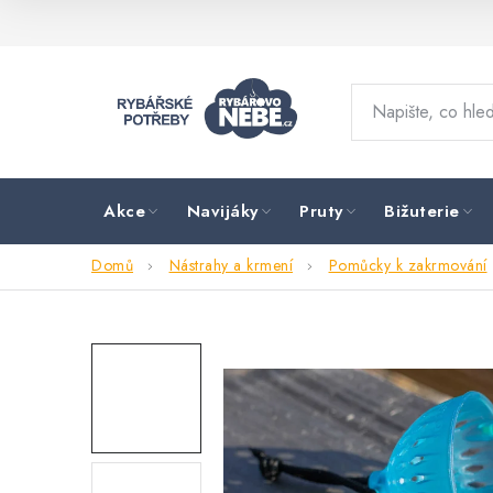
Přejít
na
obsah
Akce
Navijáky
Pruty
Bižuterie
Domů
Nástrahy a krmení
Pomůcky k zakrmování