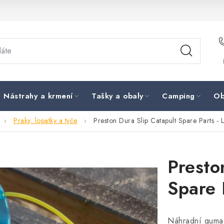
Nástrahy a krmení
Tašky a obaly
Camping
Ob
Praky, lopatky a tyče
Preston Dura Slip Catapult Spare Parts -
Presto
Spare 
Náhradní guma 