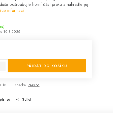
duše odšroubujte horní část praku a nahraďte jej
íce informací
ks)
10.8.2026
:
PŘIDAT DO KOŠÍKU
018
Značka:
Preston
ptat se
Sdílet