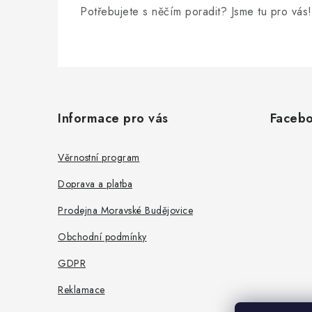
Potřebujete s něčím poradit? Jsme tu pro vás!
Z
á
Informace pro vás
Faceb
p
a
Věrnostní program
t
Doprava a platba
í
Prodejna Moravské Budějovice
Obchodní podmínky
GDPR
Reklamace