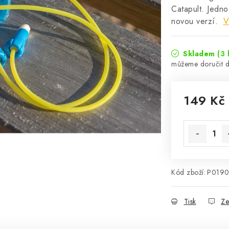
Catapult. Jedno
novou verzí.
V
Skladem
(3 
149 Kč
Měrná cena
Kód zboží:
P0190
Tisk
Ze