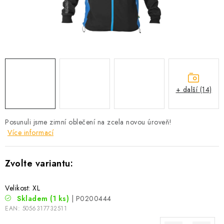
Camping
Oblečení
Stojany a signalizátory
+ další (14)
Péče o rybu
Posunuli jsme zimní oblečení na zcela novou úroveň!
Lov s lodí
Více informací
Velikost: XL
Skladem
(1 ks)
| P0200444
EAN:
5056317732511