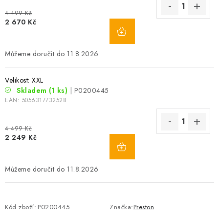
4 499 Kč
2 670 Kč
11.8.2026
Velikost: XXL
Skladem
(1 ks)
| P0200445
EAN:
5056317732528
4 499 Kč
2 249 Kč
11.8.2026
Kód zboží:
P0200445
Značka:
Preston