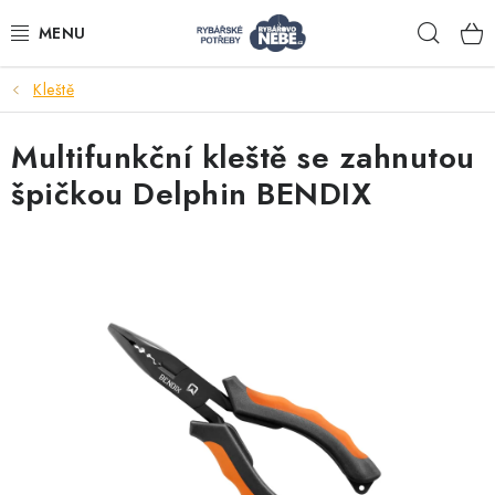
Přejít
Hleda
na
obsah
Kleště
Akce
Multifunkční kleště se zahnutou
Navijáky
špičkou Delphin BENDIX
Pruty
Bižuterie
Nástrahy a krmení
Tašky a obaly