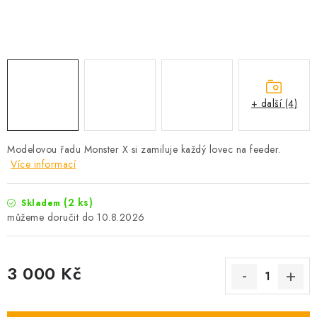
Camping
Oblečení
Stojany a signalizátory
+ další (4)
Péče o rybu
Modelovou řadu Monster X si zamiluje každý lovec na feeder.
Více informací
Lov s lodí
(2 ks)
Skladem
10.8.2026
3 000 Kč
Měrná cena: