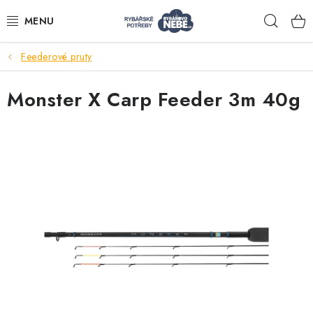
Přejít
Hleda
na
obsah
Feederové pruty
Akce
Monster X Carp Feeder 3m 40g
Navijáky
Pruty
Bižuterie
Nástrahy a krmení
Tašky a obaly