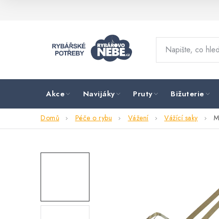
Přejít
na
obsah
Akce
Navijáky
Pruty
Bižuterie
Domů
Péče o rybu
Vážení
Vážící saky
M