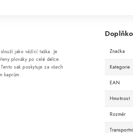
Doplňko
Značka
louží jako vážící taška. Je
atřeny plováky po celé délce.
. Tento sak poskytuje za všech
Kategorie
ím kaprům.
EAN
Hmotnost
Rozměr
Transportn