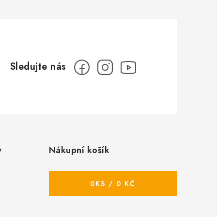
y
Nákupní košík
0
KS /
0 KČ