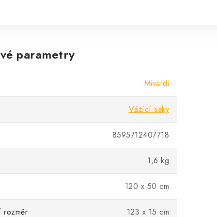
vé parametry
Mivardi
Vážící saky
8595712407718
1,6 kg
120 x 50 cm
í rozměr
123 x 15 cm