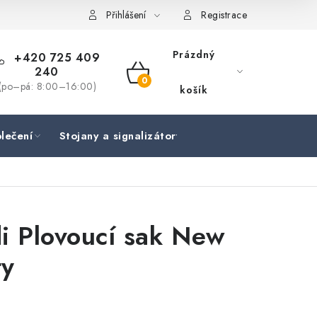
Přihlášení
Registrace
Prázdný
+420 725 409
240
NÁKUPNÍ
(po–pá: 8:00–16:00)
košík
KOŠÍK
lečení
Stojany a signalizátory
Péče o rybu
Lov
i Plovoucí sak New
ty