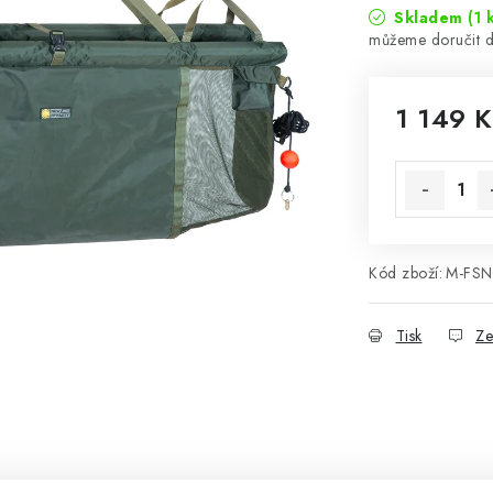
Skladem
(1 
1 149 K
Měrná cena
Kód zboží:
M-FS
Tisk
Ze