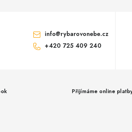
info
@
rybarovonebe.cz
+420 725 409 240
ook
Přijímáme online platb