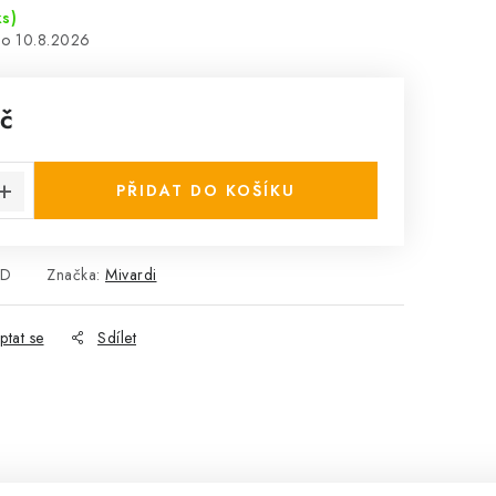
ks)
10.8.2026
č
:
PŘIDAT DO KOŠÍKU
ND
Značka:
Mivardi
ptat se
Sdílet