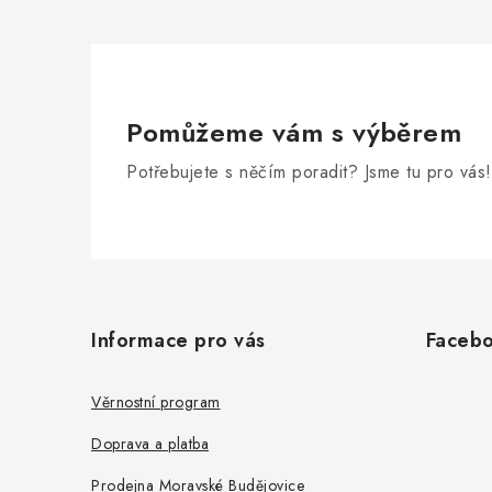
Pomůžeme vám s výběrem
Potřebujete s něčím poradit? Jsme tu pro vás!
Z
á
Informace pro vás
Faceb
p
a
Věrnostní program
t
Doprava a platba
í
Prodejna Moravské Budějovice