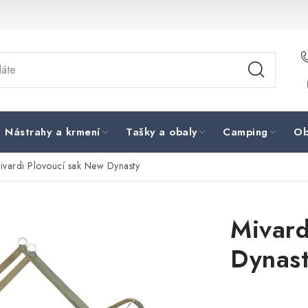
Nástrahy a krmení
Tašky a obaly
Camping
Ob
ivardi Plovoucí sak New Dynasty
Mivard
Dynas