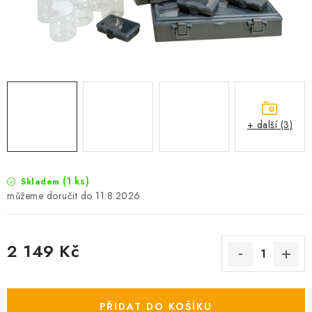
Camping
Oblečení
Stojany a signalizátory
+ další (3)
Péče o rybu
Lov s lodí
(1 ks)
Skladem
11.8.2026
2 149 Kč
Měrná cena:
PŘIDAT DO KOŠÍKU