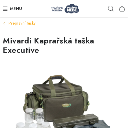
Přejít
Hleda
na
obsah
Přepravní tašky
Akce
Mivardi Kaprařská taška
Navijáky
Executive
Pruty
Bižuterie
Nástrahy a krmení
Tašky a obaly