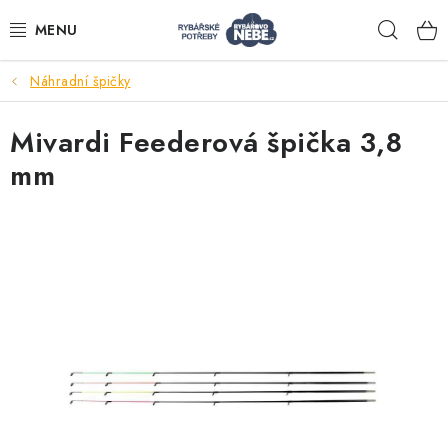
Přejít
Hleda
na
obsah
Náhradní špičky
Akce
Mivardi Feederová špička 3,8
Navijáky
mm
Pruty
Bižuterie
Nástrahy a krmení
Tašky a obaly