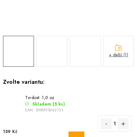
Camping
Oblečení
Stojany a signalizátory
+ další (1)
Péče o rybu
Lov s lodí
Tvrdost: 1,0 oz
Skladem
(5 ks)
EAN:
2000010062133
159 Kč