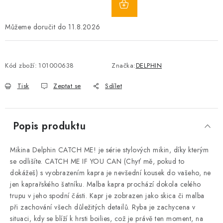
11.8.2026
Kód zboží:
101000638
Značka:
DELPHIN
Tisk
Zeptat se
Sdílet
Popis produktu
Mikina Delphin CATCH ME! je série stylových mikin, díky kterým
se odlišíte. CATCH ME IF YOU CAN (Chyť mě, pokud to
dokážeš) s vyobrazením kapra je nevšední kousek do vašeho, ne
jen kaprařského šatníku. Malba kapra prochází dokola celého
trupu v jeho spodní části. Kapr je zobrazen jako skica či malba
při zachování všech důležitých detailů. Ryba je zachycena v
situaci, kdy se blíží k hrsti boilies, což je právě ten moment, na