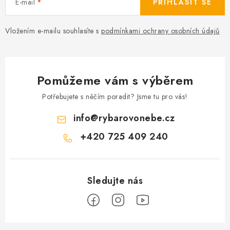
E-mail
PŘIHLÁSIT SE
Vložením e-mailu souhlasíte s
podmínkami ochrany osobních údajů
Pomůžeme vám s výběrem
Potřebujete s něčím poradit? Jsme tu pro vás!
info
@
rybarovonebe.cz
+420 725 409 240
Z