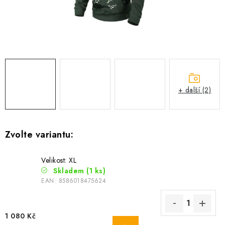
Camping
Oblečení
Stojany a signalizátory
+ další (2)
Péče o rybu
Lov s lodí
Velikost: XL
Skladem
(1 ks)
EAN:
8586018475624
1 080 Kč